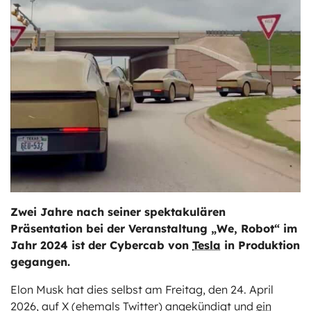
ts
stungen
Zwei Jahre nach seiner spektakulären
Präsentation bei der Veranstaltung „We, Robot“ im
Jahr 2024 ist der Cybercab von
Tesla
in Produktion
gegangen.
Elon Musk hat dies selbst am Freitag, den 24. April
2026, auf X (ehemals Twitter) angekündigt und
ein