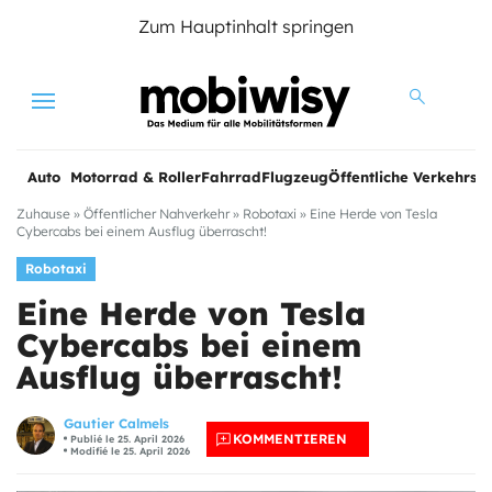
Zum Hauptinhalt springen
Menu
Auto
Motorrad & Roller
Fahrrad
Flugzeug
Öffentliche Verkehrsmi
Zuhause
»
Öffentlicher Nahverkehr
»
Robotaxi
»
Eine Herde von Tesla
Cybercabs bei einem Ausflug überrascht!
Robotaxi
Eine Herde von Tesla
Cybercabs bei einem
Ausflug überrascht!
Gautier Calmels
KOMMENTIEREN
Publié le 25. April 2026
Modifié le 25. April 2026
e