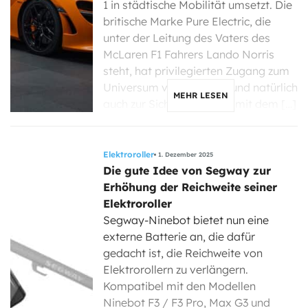
1 in städtische Mobilität umsetzt. Die
britische Marke Pure Electric, die
unter der Leitung des Vaters des
McLaren F1 Fahrers Lando Norris
steht, hat privilegierten Zugang zum
Universum von McLaren und natürlich
MEHR LESEN
auch zur Sichtbarkeit, die mit dem […]
Elektroroller
1. Dezember 2025
Die gute Idee von Segway zur
Erhöhung der Reichweite seiner
Elektroroller
Segway-Ninebot bietet nun eine
externe Batterie an, die dafür
gedacht ist, die Reichweite von
Elektrorollern zu verlängern.
Kompatibel mit den Modellen
Ninebot F3 / F3 Pro, Max G3 und