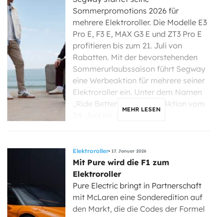
Sommerpromotions 2026 für
mehrere Elektroroller. Die Modelle E3
Pro E, F3 E, MAX G3 E und ZT3 Pro E
profitieren bis zum 21. Juli von
Rabatten. Mit der bevorstehenden
Sommerurlaubssaison führt Segway
eine Werbeaktion für mehrere seiner
Elektroroller ein. Unter dem Namen
„Ride Better“ läuft diese Aktion vom
MEHR LESEN
24. Juni bis 21. […]
Elektroroller
17. Januar 2026
Mit Pure wird die F1 zum
Elektroroller
Pure Electric bringt in Partnerschaft
mit McLaren eine Sonderedition auf
den Markt, die die Codes der Formel