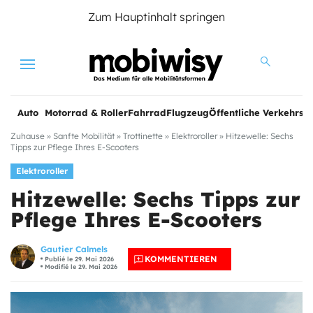
Zum Hauptinhalt springen
Menu
Auto
Motorrad & Roller
Fahrrad
Flugzeug
Öffentliche Verkehrsmi
Zuhause
»
Sanfte Mobilität
»
Trottinette
»
Elektroroller
»
Hitzewelle: Sechs
Tipps zur Pflege Ihres E-Scooters
Elektroroller
Hitzewelle: Sechs Tipps zur
Pflege Ihres E-Scooters
Gautier Calmels
KOMMENTIEREN
Publié le 29. Mai 2026
Modifié le 29. Mai 2026
e