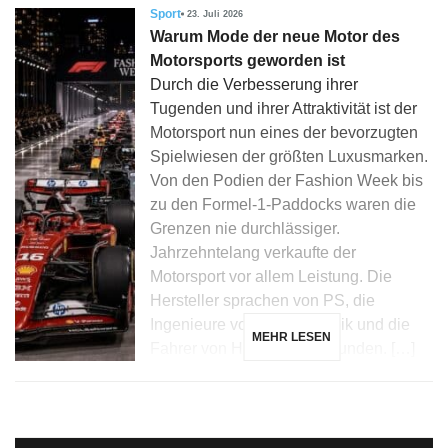
Sport
23. Juli 2026
Warum Mode der neue Motor des
Motorsports geworden ist
Durch die Verbesserung ihrer
Tugenden und ihrer Attraktivität ist der
Motorsport nun eines der bevorzugten
Spielwiesen der größten Luxusmarken.
Von den Podien der Fashion Week bis
zu den Formel-1-Paddocks waren die
Grenzen nie durchlässiger.
Jahrzehntelang verkaufte der
Motorsport vor allem Leistung. Die
Hersteller sprachen von PS, die
Ingenieure von Aerodynamik und die
MEHR LESEN
Fahrer von Hundertstelsekunden. […]