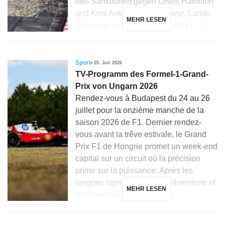
den Sanktionen gegen Lewis Hamilton
und Kimi Antonelli geprägt war. Lando
MEHR LESEN
Norris hat am Hungaroring stark […]
Sport
25. Juli 2026
TV-Programm des Formel-1-Grand-
Prix von Ungarn 2026
Rendez-vous à Budapest du 24 au 26
juillet pour la onzième manche de la
saison 2026 de F1. Dernier rendez-
vous avant la trêve estivale, le Grand
Prix F1 de Hongrie promet un week-end
capital sur un circuit où la précision
prime sur la puissance. Après les
longues lignes droites de Silverstone et
MEHR LESEN
les immenses courbes […]