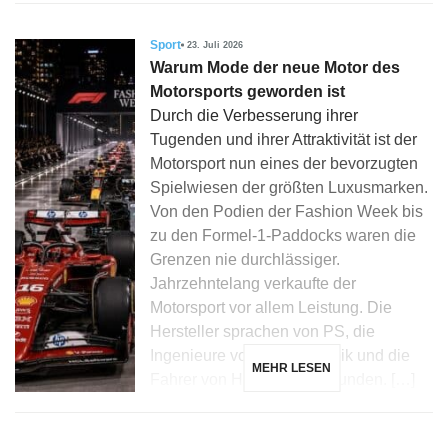
Sport
23. Juli 2026
Warum Mode der neue Motor des
Motorsports geworden ist
Durch die Verbesserung ihrer
Tugenden und ihrer Attraktivität ist der
Motorsport nun eines der bevorzugten
Spielwiesen der größten Luxusmarken.
Von den Podien der Fashion Week bis
zu den Formel-1-Paddocks waren die
Grenzen nie durchlässiger.
Jahrzehntelang verkaufte der
Motorsport vor allem Leistung. Die
Hersteller sprachen von PS, die
Ingenieure von Aerodynamik und die
MEHR LESEN
Fahrer von Hundertstelsekunden. […]