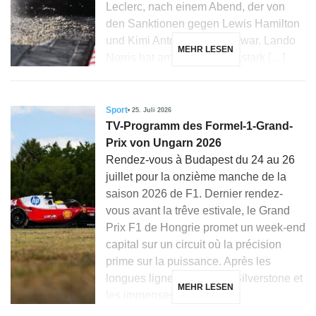
Leclerc, nach einem Abend, der von
den Sanktionen gegen Lewis Hamilton
und Kimi Antonelli geprägt war. Lando
MEHR LESEN
Norris hat am Hungaroring stark […]
Sport
25. Juli 2026
TV-Programm des Formel-1-Grand-
Prix von Ungarn 2026
Rendez-vous à Budapest du 24 au 26
juillet pour la onzième manche de la
saison 2026 de F1. Dernier rendez-
vous avant la trêve estivale, le Grand
Prix F1 de Hongrie promet un week-end
capital sur un circuit où la précision
prime sur la puissance. Après les
longues lignes droites de Silverstone et
MEHR LESEN
les immenses courbes […]