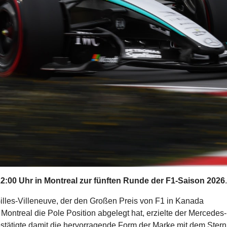
22:00 Uhr in Montreal zur fünften Runde der F1-Saison 2026
.
Gilles-Villeneuve, der den Großen Preis von F1 in Kanada
Montreal die Pole Position abgelegt hat, erzielte der Mercedes-
bestätigte damit die hervorragende Form der Marke mit dem Stern