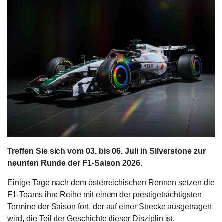
s
stungen
Treffen Sie sich vom 03. bis 06. Juli in Silverstone zur
neunten Runde der F1-Saison 2026.
Einige Tage nach dem österreichischen Rennen setzen die
F1-Teams ihre Reihe mit einem der prestigeträchtigsten
Termine der Saison fort, der auf einer Strecke ausgetragen
wird, die Teil der Geschichte dieser Disziplin ist.