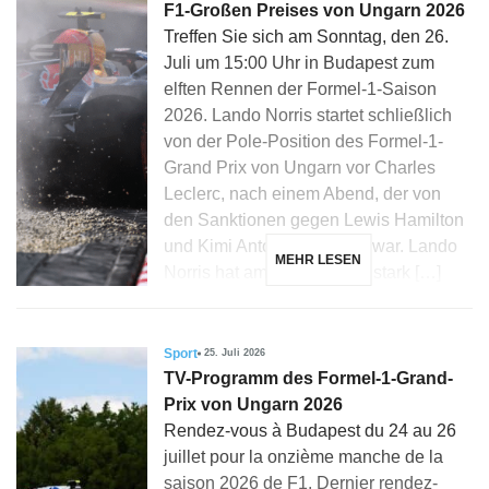
F1-Großen Preises von Ungarn 2026
Treffen Sie sich am Sonntag, den 26.
Juli um 15:00 Uhr in Budapest zum
elften Rennen der Formel-1-Saison
2026. Lando Norris startet schließlich
von der Pole-Position des Formel-1-
Grand Prix von Ungarn vor Charles
Leclerc, nach einem Abend, der von
den Sanktionen gegen Lewis Hamilton
und Kimi Antonelli geprägt war. Lando
MEHR LESEN
Norris hat am Hungaroring stark […]
Sport
25. Juli 2026
TV-Programm des Formel-1-Grand-
Prix von Ungarn 2026
Rendez-vous à Budapest du 24 au 26
juillet pour la onzième manche de la
saison 2026 de F1. Dernier rendez-