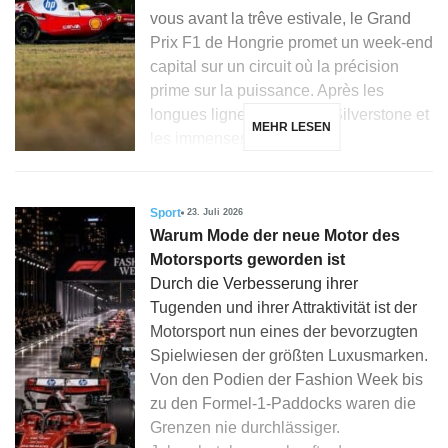
vous avant la trêve estivale, le Grand
Prix F1 de Hongrie promet un week-end
capital sur un circuit où la précision
prime sur la puissance. Après les
longues lignes droites de Silverstone et
MEHR LESEN
les immenses courbes […]
Sport
23. Juli 2026
Warum Mode der neue Motor des
Motorsports geworden ist
Durch die Verbesserung ihrer
Tugenden und ihrer Attraktivität ist der
Motorsport nun eines der bevorzugten
Spielwiesen der größten Luxusmarken.
Von den Podien der Fashion Week bis
zu den Formel-1-Paddocks waren die
Grenzen nie durchlässiger.