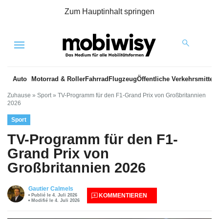
Zum Hauptinhalt springen
Menu
Auto
Motorrad & Roller
Fahrrad
Flugzeug
Öffentliche Verkehrsmittel
Zuhause
»
Sport
»
TV-Programm für den F1-Grand Prix von Großbritannien
2026
Sport
TV-Programm für den F1-
Grand Prix von
Großbritannien 2026
Gautier Calmels
KOMMENTIEREN
Publié le 4. Juli 2026
Modifié le 4. Juli 2026