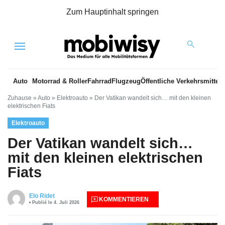
Zum Hauptinhalt springen
Menu
Auto
Motorrad & Roller
Fahrrad
Flugzeug
Öffentliche Verkehrsmittel
Zuhause
»
Auto
»
Elektroauto
»
Der Vatikan wandelt sich… mit den kleinen
elektrischen Fiats
Elektroauto
Der Vatikan wandelt sich…
mit den kleinen elektrischen
Fiats
Elo Ridet
KOMMENTIEREN
Publié le 4. Juli 2026