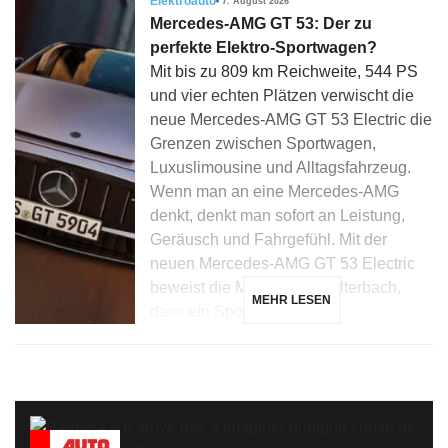
Elektroauto
7. August 2026
Mercedes-AMG GT 53: Der zu
perfekte Elektro-Sportwagen?
Mit bis zu 809 km Reichweite, 544 PS
und vier echten Plätzen verwischt die
neue Mercedes-AMG GT 53 Electric die
Grenzen zwischen Sportwagen,
Luxuslimousine und Alltagsfahrzeug.
Wenn man an eine Mercedes-AMG
denkt, denkt man sofort an Leistung,
Geräusch und Fahrgefühl. Mit der
neuen Mercedes-AMG GT 53 Electric
beweist die Marke aus Affalterbach,
MEHR LESEN
dass ein Sportwagen […]