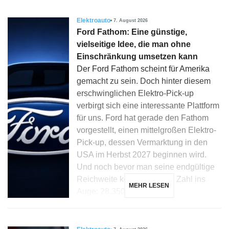
Elektroauto
7. August 2026
Ford Fathom: Eine günstige,
vielseitige Idee, die man ohne
Einschränkung umsetzen kann
Der Ford Fathom scheint für Amerika
gemacht zu sein. Doch hinter diesem
erschwinglichen Elektro-Pick-up
verbirgt sich eine interessante Plattform
für uns. Ford hat gerade den Fathom
vorgestellt, einen mittelgroßen Elektro-
Pick-up, dessen Vermarktung in den
USA im Herbst 2027 beginnen wird.
Und noch bevor man seine endgültige
Reichweite kennt, fällt eine Zahl ins
MEHR LESEN
Auge: 28.350 Dollar […]