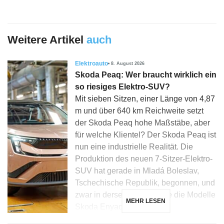
Weitere Artikel
auch
Elektroauto
8. August 2026
Skoda Peaq: Wer braucht wirklich ein
so riesiges Elektro-SUV?
Mit sieben Sitzen, einer Länge von 4,87
m und über 640 km Reichweite setzt
der Skoda Peaq hohe Maßstäbe, aber
für welche Klientel? Der Skoda Peaq ist
nun eine industrielle Realität. Die
Produktion des neuen 7-Sitzer-Elektro-
SUV hat gerade in Mladá Boleslav,
Tschechische Republik, begonnen, und
zwar in derselben Linie wie die Modelle
MEHR LESEN
Skoda Enyaq, Elroq […]