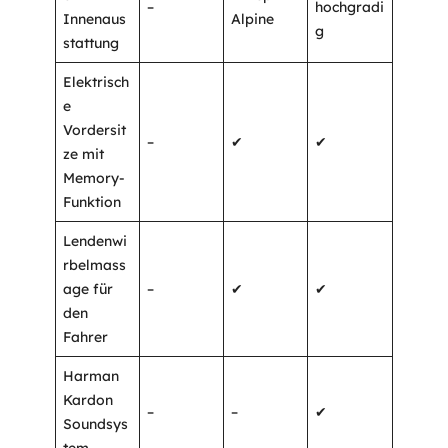
–
hochgradi
Innenaus
Alpine
g
stattung
Elektrisch
e
Vordersit
–
✔
✔
ze mit
Memory-
Funktion
Lendenwi
rbelmass
age für
–
✔
✔
den
Fahrer
Harman
Kardon
–
–
✔
Soundsys