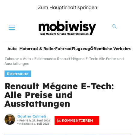
Zum Hauptinhalt springen
Menu
Auto
Motorrad & Roller
Fahrrad
Flugzeug
Öffentliche Verkehrsmi
Zuhause
»
Auto
»
Elektroauto
»
Renault Mégane E-Tech: Alle Preise und
Ausstattungen
Elektroauto
Renault Mégane E-Tech:
Alle Preise und
Ausstattungen
Gautier Calmels
KOMMENTIEREN
Publié le 27. Juni 2026
Modifié le 7. Juli 2026
e