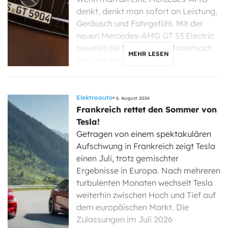
denkt, denkt man sofort an Leistung,
Geräusch und Fahrgefühl. Mit der
neuen Mercedes-AMG GT 53 Electric
beweist die Marke aus Affalterbach,
MEHR LESEN
dass ein Sportwagen […]
Elektroauto
6. August 2026
Frankreich rettet den Sommer von
Tesla!
Getragen von einem spektakulären
Aufschwung in Frankreich zeigt Tesla
einen Juli, trotz gemischter
Ergebnisse in Europa. Nach mehreren
turbulenten Monaten wechselt Tesla
weiterhin zwischen Hoch und Tief auf
dem europäischen Markt. Die
Zulassungen im Juli 2026