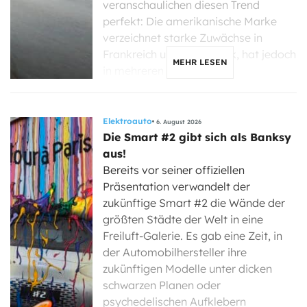
veranschaulichen diesen Trend
perfekt: Die amerikanische Marke
verzeichnet starke Zuwächse in
Frankreich und Dänemark, hat jedoch
MEHR LESEN
in mehreren Ländern, […]
Elektroauto
6. August 2026
Die Smart #2 gibt sich als Banksy
aus!
Bereits vor seiner offiziellen
Präsentation verwandelt der
zukünftige Smart #2 die Wände der
größten Städte der Welt in eine
Freiluft-Galerie. Es gab eine Zeit, in
der Automobilhersteller ihre
zukünftigen Modelle unter dicken
schwarzen Planen oder
psychedelischen Aufklebern