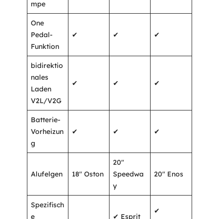
mpe
One
Pedal-
✔
✔
✔
Funktion
bidirektio
nales
✔
✔
✔
Laden
V2L/V2G
Batterie-
Vorheizun
✔
✔
✔
g
20″
Alufelgen
18″ Oston
Speedwa
20″ Enos
y
Spezifisch
✔
e
✔ Esprit