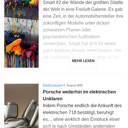
Smart #2 die Wände der größten Städte
der Welt in eine Freiluft-Galerie. Es gab
eine Zeit, in der Automobilhersteller ihre
zukünftigen Modelle unter dicken
schwarzen Planen oder
psychedelischen Aufklebern
versteckten. Smart hat sich für einen
ganz anderen Ansatz entschieden. Um
die Vorfreude auf die zukünftige #2 zu
MEHR LESEN
[…]
Elektroauto
5. August 2026
Porsche weiterhin im elektrischen
Unklaren
Indem Porsche endlich die Ankunft des
elektrischen 718 bestätigt, beruhigt
es… ohne wirklich den Eindruck einer
sich je nach Umständen ändernden