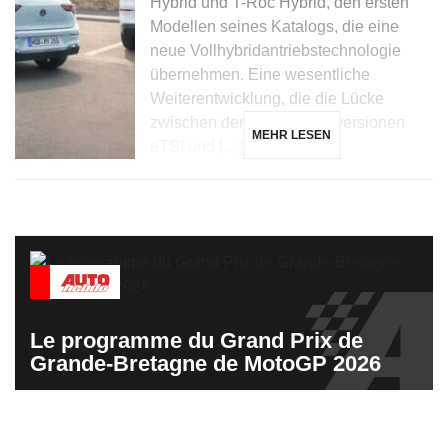
Hybrid und T-Roc Hybrid, den ersten
Modellen seines Katalogs, die eine
neue Vollhybridantriebstechnologie
übernehmen. Eine wesentliche
Weiterentwicklung, die die Lücke
zwischen den Mikrohybridversionen
MEHR LESEN
eTSI und […]
Le programme du Grand Prix de
Grande-Bretagne de MotoGP 2026