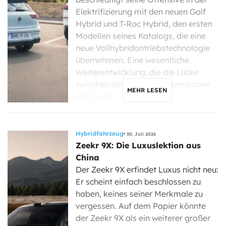
Elektrifizierung mit den neuen Golf
Hybrid und T-Roc Hybrid, den ersten
Modellen seines Katalogs, die eine
neue Vollhybridantriebstechnologie
übernehmen. Eine wesentliche
Weiterentwicklung, die die Lücke
zwischen den Mikrohybridversionen
MEHR LESEN
eTSI und […]
Hybridfahrzeug
30. Juli 2026
Zeekr 9X: Die Luxuslektion aus
China
Der Zeekr 9X erfindet Luxus nicht neu:
Er scheint einfach beschlossen zu
haben, keines seiner Merkmale zu
vergessen. Auf dem Papier könnte
der Zeekr 9X als ein weiterer großer