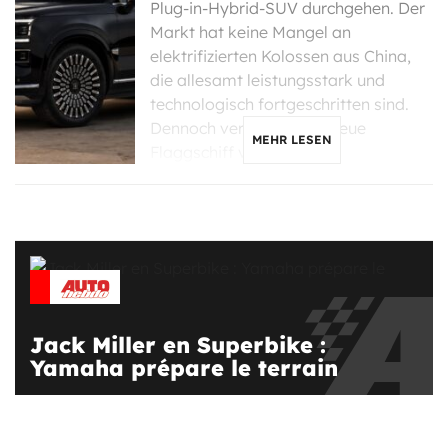
Plug-in-Hybrid-SUV durchgehen. Der
Markt hat keine Mangel an
elektrifizierten Kolossen aus China,
die allesamt leistungsstark und
technologisch fortgeschritten sind.
Dennoch vermittelt das neue
MEHR LESEN
Flaggschiff von Zeekr […]
Jack Miller en Superbike :
Yamaha prépare le terrain