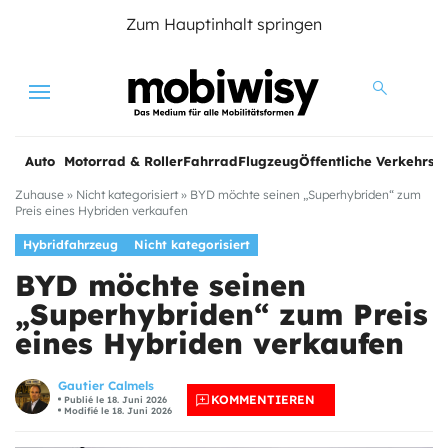
Zum Hauptinhalt springen
Menu
Auto
Motorrad & Roller
Fahrrad
Flugzeug
Öffentliche Verkehrsmi
Zuhause
»
Nicht kategorisiert
»
BYD möchte seinen „Superhybriden“ zum
Preis eines Hybriden verkaufen
Hybridfahrzeug
Nicht kategorisiert
BYD möchte seinen
„Superhybriden“ zum Preis
eines Hybriden verkaufen
Gautier Calmels
KOMMENTIEREN
Publié le 18. Juni 2026
Modifié le 18. Juni 2026
e