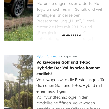
Motorisierungen. Es erforderte Mut,
Toyota macht es mit Schalk und viel
Intelligenz. In derselben
Pressemitteilung „Hilux“, Diesel-
Motor 2.8 Liter mit 204 PS und
„Energieeinsparzertifikate“
MEHR LESEN
unterzubringen, könnte fast […]
Hybridfahrzeug
5. August 2026
Volkswagen Golf und T-Roc
Hybride: Der Vollhybride kommt
endlich!
Volkswagen wird die Bestellungen für
die neuen Golf und T-Roc Hybrid mit
einer neuartigen
Vollhybridtechnologie in der
Modellreihe öffnen. Volkswagen
beschleunigt seine Offensive in der