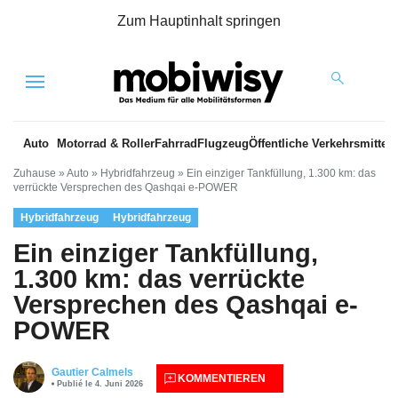
Zum Hauptinhalt springen
Menu
Auto
Motorrad & Roller
Fahrrad
Flugzeug
Öffentliche Verkehrsmittel
Zuhause
»
Auto
»
Hybridfahrzeug
»
Ein einziger Tankfüllung, 1.300 km: das
verrückte Versprechen des Qashqai e-POWER
Hybridfahrzeug
Hybridfahrzeug
Ein einziger Tankfüllung,
1.300 km: das verrückte
Versprechen des Qashqai e-
POWER
Gautier Calmels
KOMMENTIEREN
Publié le 4. Juni 2026