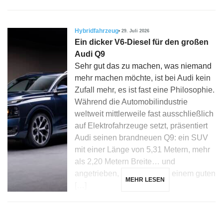
Hybridfahrzeug
29. Juli 2026
Ein dicker V6-Diesel für den großen
Audi Q9
Sehr gut das zu machen, was niemand
mehr machen möchte, ist bei Audi kein
Zufall mehr, es ist fast eine Philosophie.
Während die Automobilindustrie
weltweit mittlerweile fast ausschließlich
auf Elektrofahrzeuge setzt, präsentiert
Audi seinen brandneuen Q9: ein SUV
mit einer Länge von 5,31 Metern, mehr
als 2,20 Metern Breite… und
angetrieben, zunächst, von einem guten
MEHR LESEN
[…]