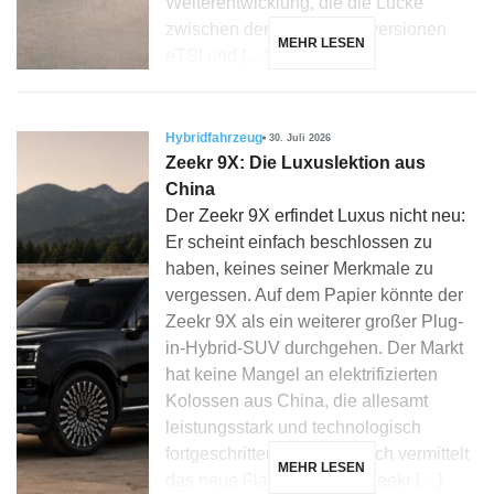
Weiterentwicklung, die die Lücke
zwischen den Mikrohybridversionen
MEHR LESEN
eTSI und […]
Hybridfahrzeug
30. Juli 2026
Zeekr 9X: Die Luxuslektion aus
China
Der Zeekr 9X erfindet Luxus nicht neu:
Er scheint einfach beschlossen zu
haben, keines seiner Merkmale zu
vergessen. Auf dem Papier könnte der
Zeekr 9X als ein weiterer großer Plug-
in-Hybrid-SUV durchgehen. Der Markt
hat keine Mangel an elektrifizierten
Kolossen aus China, die allesamt
leistungsstark und technologisch
fortgeschritten sind. Dennoch vermittelt
MEHR LESEN
das neue Flaggschiff von Zeekr […]