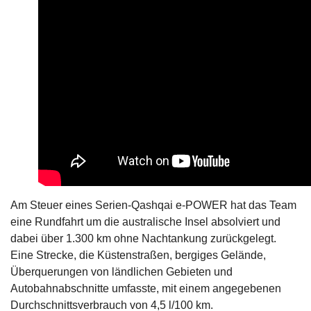
Am Steuer eines Serien-Qashqai e-POWER hat das Team
eine Rundfahrt um die australische Insel absolviert und
dabei über 1.300 km ohne Nachtankung zurückgelegt.
Eine Strecke, die Küstenstraßen, bergiges Gelände,
Überquerungen von ländlichen Gebieten und
Autobahnabschnitte umfasste, mit einem angegebenen
Durchschnittsverbrauch von 4,5 l/100 km.