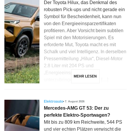
Der Toyota Hilux, das Denkmal des
robusten Pick-ups und nicht gerade ein
Symbol für Bescheidenheit, kann nun
von den Energieeinsparzertifikaten
profitieren. Aber Vorsicht beim subtilen
Spiel mit den Motorisierungen. Es
erforderte Mut, Toyota macht es mit
Schalk und viel Intelligenz. In derselben
Pressemitteilung „Hilux“, Diesel-Motor
2.8 Liter mit 204 PS und
„Energieeinsparzertifikate“
MEHR LESEN
unterzubringen, könnte fast […]
Elektroauto
7. August 2026
Mercedes-AMG GT 53: Der zu
perfekte Elektro-Sportwagen?
Mit bis zu 809 km Reichweite, 544 PS
und vier echten Plätzen verwischt die