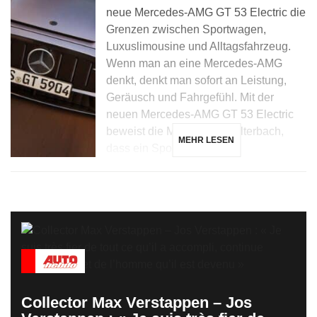
neue Mercedes-AMG GT 53 Electric die
Grenzen zwischen Sportwagen,
Luxuslimousine und Alltagsfahrzeug.
Wenn man an eine Mercedes-AMG
denkt, denkt man sofort an Leistung,
Geräusch und Fahrgefühl. Mit der
neuen Mercedes-AMG GT 53 Electric
beweist die Marke aus Affalterbach,
MEHR LESEN
dass ein Sportwagen […]
Collector Max Verstappen – Jos