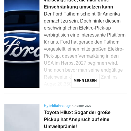
Einschränkung umsetzen kann
Der Ford Fathom scheint für Amerika
gemacht zu sein. Doch hinter diesem
erschwinglichen Elektro-Pick-up
verbirgt sich eine interessante Plattform
für uns. Ford hat gerade den Fathom
vorgestellt, einen mittelgroßen Elektro-
Pick-up, dessen Vermarktung in den
USA im Herbst 2027 beginnen wird.
Und noch bevor man seine endgültige
Reichweite kennt, fällt eine Zahl ins
MEHR LESEN
Auge: 28.350 Dollar […]
Hybridfahrzeug
7. August 2026
Toyota Hilux: Sogar der große
Pickup hat Anspruch auf eine
Umweltprämie!