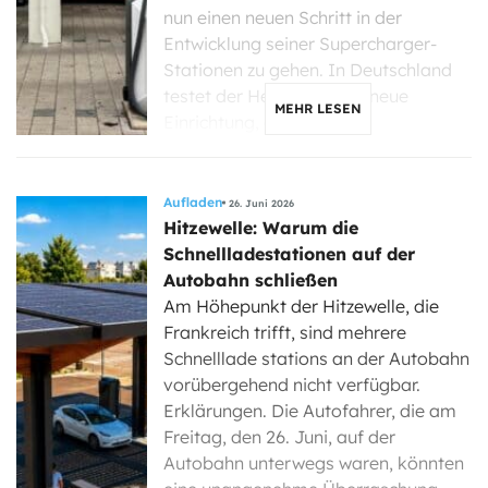
nun einen neuen Schritt in der
Entwicklung seiner Supercharger-
Stationen zu gehen. In Deutschland
testet der Hersteller eine neue
MEHR LESEN
Einrichtung, die […]
Aufladen
26. Juni 2026
Hitzewelle: Warum die
Schnellladestationen auf der
Autobahn schließen
Am Höhepunkt der Hitzewelle, die
Frankreich trifft, sind mehrere
Schnelllade stations an der Autobahn
vorübergehend nicht verfügbar.
Erklärungen. Die Autofahrer, die am
Freitag, den 26. Juni, auf der
Autobahn unterwegs waren, könnten