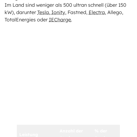
Im Land sind weniger als 500 ultran schnell (über 150
kW), darunter
Tesla, Ionity
, Fastned,
Electra
, Allego,
TotalEnergies oder
IECharge
.
Anzahl der
% der
Leistung