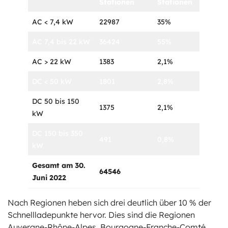
Stationen
Stationen
AC < 7,4 kW
22987
35%
AC 7,4 bis 22 kW
36424
55%
AC > 22 kW
1383
2,1%
DC < 50 kW
1801
2,8%
DC 50 bis 150
1375
2,1%
kW
DC 150 bis 350
491
0,8%
kW
Gesamt am 30.
64546
Juni 2022
Nach Regionen heben sich drei deutlich über 10 % der
Schnellladepunkte hervor. Dies sind die Regionen
Auvergne-Rhône-Alpes, Bourgogne-Franche-Comté