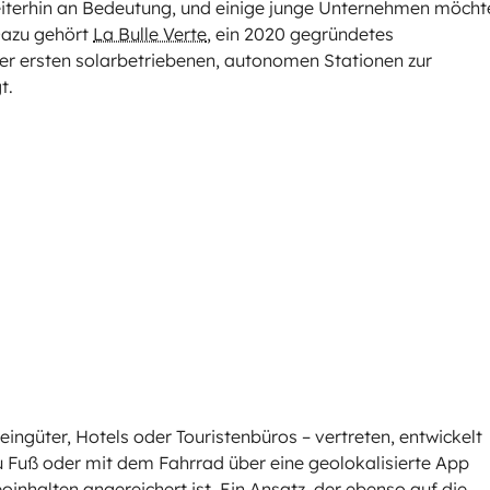
eiterhin an Bedeutung, und einige junge Unternehmen möcht
Dazu gehört
La Bulle Verte
, ein 2020 gegründetes
ner ersten solarbetriebenen, autonomen Stationen zur
t.
ingüter, Hotels oder Touristenbüros – vertreten, entwickelt
 Fuß oder mit dem Fahrrad über eine geolokalisierte App
eoinhalten angereichert ist. Ein Ansatz, der ebenso auf die