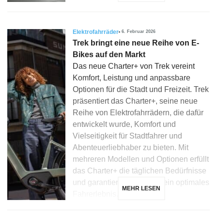
Elektrofahrräder
6. Februar 2026
Trek bringt eine neue Reihe von E-
Bikes auf den Markt
Das neue Charter+ von Trek vereint
Komfort, Leistung und anpassbare
Optionen für die Stadt und Freizeit. Trek
präsentiert das Charter+, seine neue
Reihe von Elektrofahrrädern, die dafür
entwickelt wurde, Komfort und
Vielseitigkeit für Stadtfahrer und
Abenteuerliebhaber zu bieten. Mit
mehreren Modellen und Optionen erfüllt
das Charter+ die täglichen Bedürfnisse
und garantiert gleichzeitig ein optimales
MEHR LESEN
Fahrerlebnis. […]