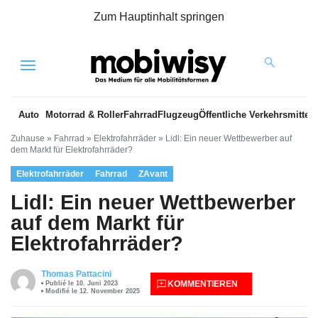
Zum Hauptinhalt springen
Menu
Auto
Motorrad & Roller
Fahrrad
Flugzeug
Öffentliche Verkehrsmittel
Zuhause
»
Fahrrad
»
Elektrofahrräder
»
Lidl: Ein neuer Wettbewerber auf
dem Markt für Elektrofahrräder?
Elektrofahrräder
Fahrrad
ZAvant
Lidl: Ein neuer Wettbewerber
auf dem Markt für
Elektrofahrräder?
Thomas Pattacini
KOMMENTIEREN
Publié le 10. Juni 2023
Modifié le 12. November 2025