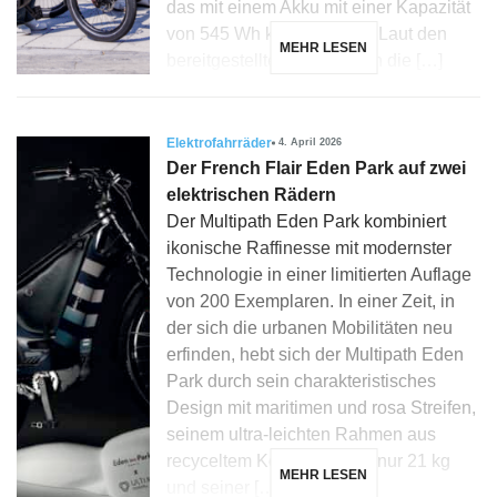
das mit einem Akku mit einer Kapazität
von 545 Wh kombiniert ist. Laut den
MEHR LESEN
bereitgestellten Daten kann die […]
Elektrofahrräder
4. April 2026
Der French Flair Eden Park auf zwei
elektrischen Rädern
Der Multipath Eden Park kombiniert
ikonische Raffinesse mit modernster
Technologie in einer limitierten Auflage
von 200 Exemplaren. In einer Zeit, in
der sich die urbanen Mobilitäten neu
erfinden, hebt sich der Multipath Eden
Park durch sein charakteristisches
Design mit maritimen und rosa Streifen,
seinem ultra-leichten Rahmen aus
recyceltem Kohlenstoff mit nur 21 kg
MEHR LESEN
und seiner […]