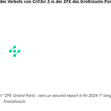
des Verbots von Crit’Air 3 in der ZFE des Großraums Par
t "ZFE Grand Paris : vers un second report à fin 2024 ?"
lan
Französisch.