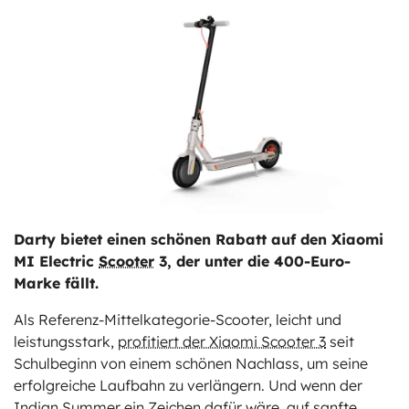
ts
stungen
Darty bietet einen schönen Rabatt auf den Xiaomi
MI Electric
Scooter
3, der unter die 400-Euro-
Marke fällt.
Als Referenz-Mittelkategorie-Scooter, leicht und
leistungsstark,
profitiert der Xiaomi Scooter 3
seit
Schulbeginn von einem schönen Nachlass, um seine
erfolgreiche Laufbahn zu verlängern. Und wenn der
Indian Summer ein Zeichen dafür wäre, auf sanfte