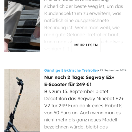
sicherlich der beste Weg ist, um das
Kundenspektrum zu erweitern, was
natürlich eine ausgezeichnete
Rechnung ist. Wenn man weiß, wie
man gute Gelände-Tretroller baut,
kann man zwangsläufig auch etwas
MEHR LESEN
weniger […]
Günstige Elektrische Tretroller
13. September 2024
Nur noch 2 Tage: Segway E2+
E‑Scooter für 249 €!
Bis zum 15. September bietet
Décathlon das Segway Ninebot E2+
V2 für 249 Euro dank eines Rabatts
von 50 Euro an. Auch wenn man es
nicht mehr als ganz neues Modell
bezeichnen würde, bleibt das