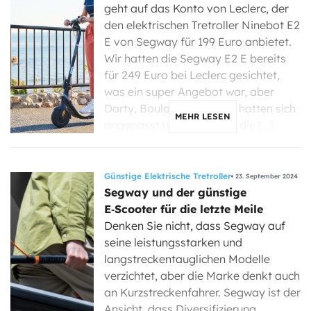
geht auf das Konto von Leclerc, der
den elektrischen Tretroller Ninebot E2
E von Segway für 199 Euro anbietet.
Wir hatten die Segway E2 E bereits
für 249 Euro bei Leclerc gesichtet,
was ein super Angebot war, aber
Darty, Boulanger und Co. hatten sich
MEHR LESEN
angepasst und wir hatten die […]
Günstige Elektrische Tretroller
23. September 2024
Segway und der günstige
E‑Scooter für die letzte Meile
Denken Sie nicht, dass Segway auf
seine leistungsstarken und
langstreckentauglichen Modelle
verzichtet, aber die Marke denkt auch
an Kurzstreckenfahrer. Segway ist der
Ansicht, dass Diversifizierung