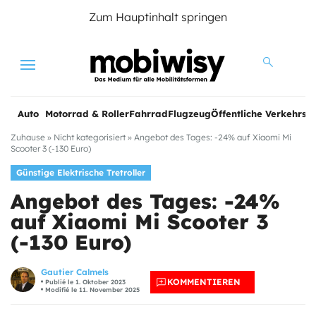
Zum Hauptinhalt springen
Menu
Auto
Motorrad & Roller
Fahrrad
Flugzeug
Öffentliche Verkehrsmi
Zuhause
»
Nicht kategorisiert
»
Angebot des Tages: -24% auf Xiaomi Mi
Scooter 3 (-130 Euro)
Günstige Elektrische Tretroller
Angebot des Tages: -24%
auf Xiaomi Mi Scooter 3
(-130 Euro)
Gautier Calmels
KOMMENTIEREN
Publié le 1. Oktober 2023
Modifié le 11. November 2025
e