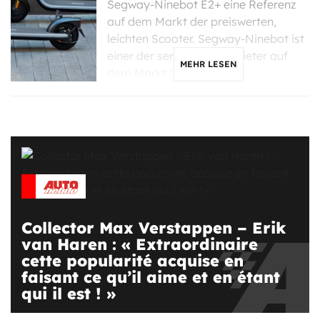
Segway-Ninebot E2+ eine Referenz
auf dem Markt der preiswerten,
leichten Scooter. Segway-Ninebot ist
einer der seriösesten Anbieter auf
MEHR LESEN
dem Markt […]
Collector Max Verstappen – Erik
van Haren : « Extraordinaire
cette popularité acquise en
faisant ce qu’il aime et en étant
qui il est ! »