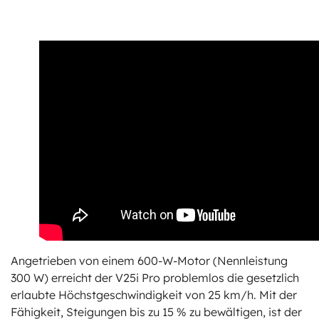
Angetrieben von einem 600-W-Motor (Nennleistung
300 W) erreicht der V25i Pro problemlos die gesetzlich
erlaubte Höchstgeschwindigkeit von 25 km/h. Mit der
Fähigkeit, Steigungen bis zu 15 % zu bewältigen, ist der