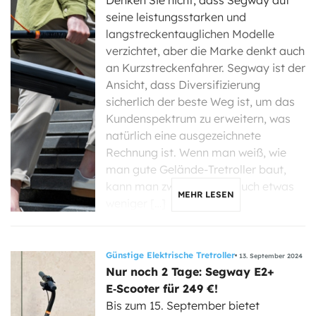
Denken Sie nicht, dass Segway auf
seine leistungsstarken und
langstreckentauglichen Modelle
verzichtet, aber die Marke denkt auch
an Kurzstreckenfahrer. Segway ist der
Ansicht, dass Diversifizierung
sicherlich der beste Weg ist, um das
Kundenspektrum zu erweitern, was
natürlich eine ausgezeichnete
Rechnung ist. Wenn man weiß, wie
man gute Gelände-Tretroller baut,
kann man zwangsläufig auch etwas
MEHR LESEN
weniger […]
Günstige Elektrische Tretroller
13. September 2024
Nur noch 2 Tage: Segway E2+
E‑Scooter für 249 €!
Bis zum 15. September bietet