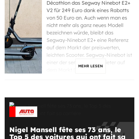
Décathlon das Segway Ninebot E2+
V2 für 249 Euro dank eines Rabatts
von 50 Euro an. Auch wenn man es
nicht mehr als ganz neues Modell
bezeichnen würde, bleibt das
Segway-Ninebot E2+ eine Referenz
auf dem Markt der preiswerten,
leichten Scooter. Segway-Ninebot ist
einer der seriösesten Anbieter auf
MEHR LESEN
dem Markt […]
Nigel Mansell fête ses 73 ans, le
Top 5 des voitures qui ont fait sa