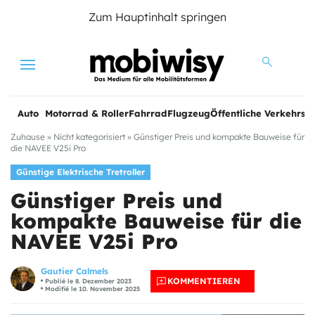
Zum Hauptinhalt springen
Menu
Auto
Motorrad & Roller
Fahrrad
Flugzeug
Öffentliche Verkehrsmi
Zuhause
»
Nicht kategorisiert
»
Günstiger Preis und kompakte Bauweise für
die NAVEE V25i Pro
Günstige Elektrische Tretroller
Günstiger Preis und
kompakte Bauweise für die
NAVEE V25i Pro
Gautier Calmels
KOMMENTIEREN
Publié le 8. Dezember 2023
Modifié le 10. November 2025
e