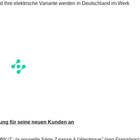
d ihre elektrische Variante werden in Deutschland im Werk
dung für seine neuen Kunden an
W i7 : la nouvelle Série 7 passe à l’électrique"
lang Französisc