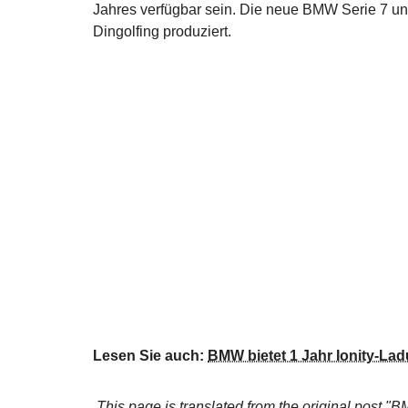
Jahres verfügbar sein. Die neue BMW Serie 7 un
Dingolfing produziert.
Lesen Sie auch:
BMW bietet 1 Jahr Ionity-La
This page is translated from the original
post "BM