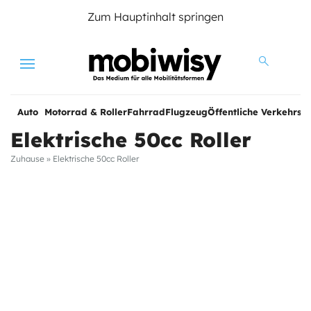
Zum Hauptinhalt springen
Menu
Auto
Motorrad & Roller
Fahrrad
Flugzeug
Öffentliche Verkehrsmi
Elektrische 50cc Roller
Zuhause
»
Elektrische 50cc Roller
e