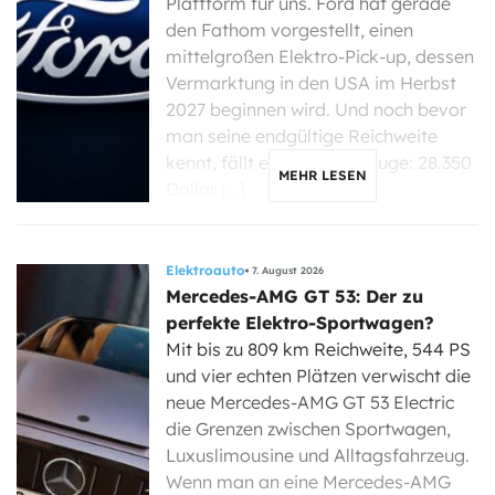
Plattform für uns. Ford hat gerade
den Fathom vorgestellt, einen
mittelgroßen Elektro-Pick-up, dessen
Vermarktung in den USA im Herbst
2027 beginnen wird. Und noch bevor
man seine endgültige Reichweite
kennt, fällt eine Zahl ins Auge: 28.350
MEHR LESEN
Dollar […]
Elektroauto
7. August 2026
Mercedes-AMG GT 53: Der zu
perfekte Elektro-Sportwagen?
Mit bis zu 809 km Reichweite, 544 PS
und vier echten Plätzen verwischt die
neue Mercedes-AMG GT 53 Electric
die Grenzen zwischen Sportwagen,
Luxuslimousine und Alltagsfahrzeug.
Wenn man an eine Mercedes-AMG