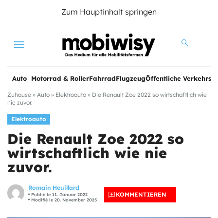
Zum Hauptinhalt springen
Menu
Auto
Motorrad & Roller
Fahrrad
Flugzeug
Öffentliche Verkehrsmi
Zuhause
»
Auto
»
Elektroauto
»
Die Renault Zoe 2022 so wirtschaftlich wie
nie zuvor.
Elektroauto
Die Renault Zoe 2022 so
wirtschaftlich wie nie
zuvor.
Romain Heuillard
KOMMENTIEREN
Publié le 11. Januar 2022
Modifié le 20. November 2025
e