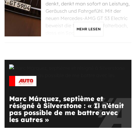
denkt, denkt man sofort an Leistung,
Geräusch und Fahrgefühl. Mit der
neuen Mercedes-AMG GT 53 Electric
beweist die Marke aus Affalterbach,
MEHR LESEN
dass ein Sportwagen […]
Marc Márquez, septième et
résigné à Silverstone : « Il n’était
pas possible de me battre avec
les autres »