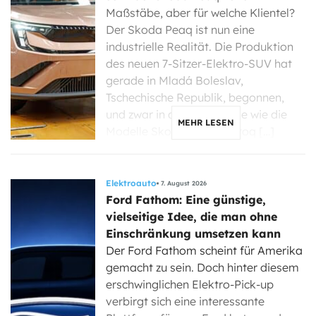
Maßstäbe, aber für welche Klientel?
Der Skoda Peaq ist nun eine
industrielle Realität. Die Produktion
des neuen 7-Sitzer-Elektro-SUV hat
gerade in Mladá Boleslav,
Tschechische Republik, begonnen,
und zwar in derselben Linie wie die
MEHR LESEN
Modelle Skoda Enyaq, Elroq […]
Elektroauto
7. August 2026
Ford Fathom: Eine günstige,
vielseitige Idee, die man ohne
Einschränkung umsetzen kann
Der Ford Fathom scheint für Amerika
gemacht zu sein. Doch hinter diesem
erschwinglichen Elektro-Pick-up
verbirgt sich eine interessante