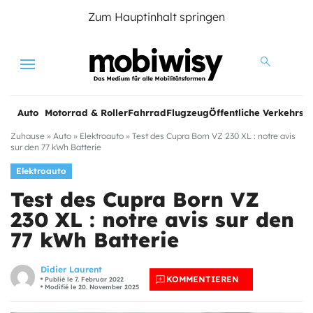
Zum Hauptinhalt springen
Menu
Auto
Motorrad & Roller
Fahrrad
Flugzeug
Öffentliche Verkehrsmi
Zuhause
»
Auto
»
Elektroauto
»
Test des Cupra Born VZ 230 XL : notre avis
sur den 77 kWh Batterie
Elektroauto
Test des Cupra Born VZ
230 XL : notre avis sur den
77 kWh Batterie
Didier Laurent
KOMMENTIEREN
Publié le 7. Februar 2022
Modifié le 20. November 2025
e