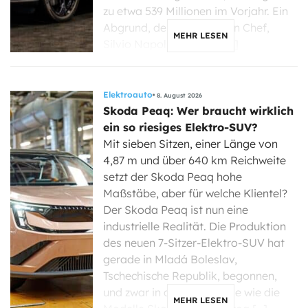
zu etwa 539 Millionen im Vorjahr. Ein
Abgrund, der seinen neuen Chef,
MEHR LESEN
Silvio Napoli, nun dazu […]
Elektroauto
8. August 2026
Skoda Peaq: Wer braucht wirklich
ein so riesiges Elektro-SUV?
Mit sieben Sitzen, einer Länge von
4,87 m und über 640 km Reichweite
setzt der Skoda Peaq hohe
Maßstäbe, aber für welche Klientel?
Der Skoda Peaq ist nun eine
industrielle Realität. Die Produktion
des neuen 7-Sitzer-Elektro-SUV hat
gerade in Mladá Boleslav,
Tschechische Republik, begonnen,
und zwar in derselben Linie wie die
MEHR LESEN