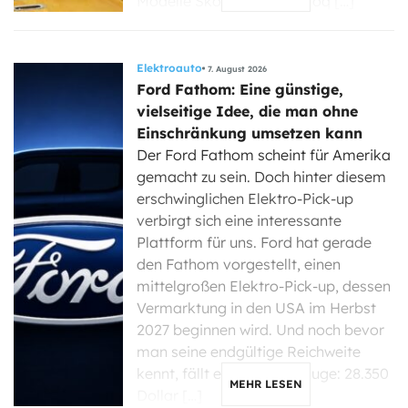
Modelle Skoda Enyaq, Elroq […]
Elektroauto
7. August 2026
Ford Fathom: Eine günstige,
vielseitige Idee, die man ohne
Einschränkung umsetzen kann
Der Ford Fathom scheint für Amerika
gemacht zu sein. Doch hinter diesem
erschwinglichen Elektro-Pick-up
verbirgt sich eine interessante
Plattform für uns. Ford hat gerade
den Fathom vorgestellt, einen
mittelgroßen Elektro-Pick-up, dessen
Vermarktung in den USA im Herbst
2027 beginnen wird. Und noch bevor
man seine endgültige Reichweite
kennt, fällt eine Zahl ins Auge: 28.350
MEHR LESEN
Dollar […]