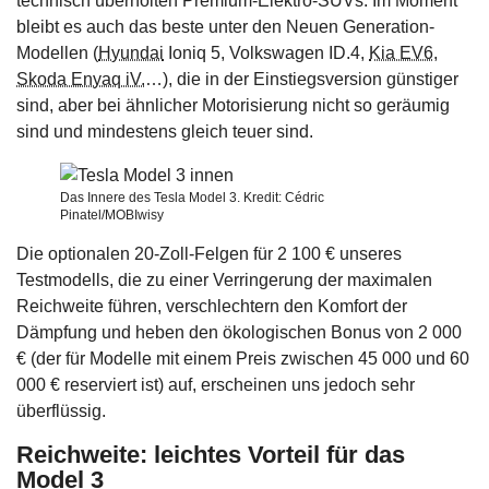
technisch überholten Premium-Elektro-SUVs. Im Moment
bleibt es auch das beste unter den Neuen Generation-
Modellen (
Hyundai
Ioniq 5, Volkswagen ID.4,
Kia EV6
,
Skoda Enyaq iV.
…), die in der Einstiegsversion günstiger
sind, aber bei ähnlicher Motorisierung nicht so geräumig
sind und mindestens gleich teuer sind.
Das Innere des Tesla Model 3. Kredit: Cédric
Pinatel/MOBIwisy
Die optionalen 20-Zoll-Felgen für 2 100 € unseres
Testmodells, die zu einer Verringerung der maximalen
Reichweite führen, verschlechtern den Komfort der
Dämpfung und heben den ökologischen Bonus von 2 000
€ (der für Modelle mit einem Preis zwischen 45 000 und 60
000 € reserviert ist) auf, erscheinen uns jedoch sehr
überflüssig.
Reichweite: leichtes Vorteil für das
Model 3