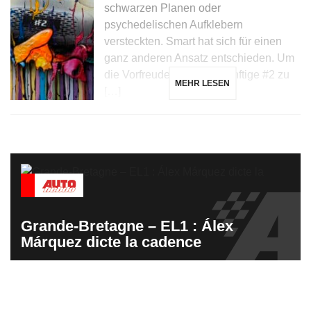
schwarzen Planen oder
psychedelischen Aufklebern
versteckten. Smart hat sich für einen
ganz anderen Ansatz entschieden. Um
die Vorfreude auf die zukünftige #2 zu
MEHR LESEN
[…]
Grande-Bretagne – EL1 : Álex
Márquez dicte la cadence