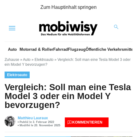
Zum Hauptinhalt springen
Menu
Auto
Motorrad & Roller
Fahrrad
Flugzeug
Öffentliche Verkehrsmittel
Zuhause
»
Auto
»
Elektroauto
»
Vergleich: Soll man eine Tesla Model 3 oder
ein Model Y bevorzugen?
Elektroauto
Vergleich: Soll man eine Tesla
Model 3 oder ein Model Y
bevorzugen?
Matthieu Lauraux
KOMMENTIEREN
Publié le 3. Februar 2022
Modifié le 20. November 2025