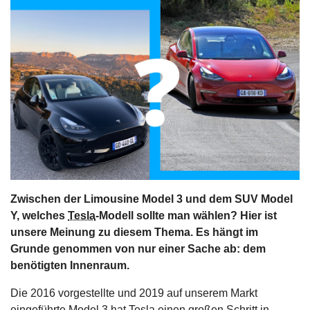
s
stungen
Zwischen der Limousine Model 3 und dem SUV Model
Y, welches
Tesla
-Modell sollte man wählen? Hier ist
unsere Meinung zu diesem Thema. Es hängt im
Grunde genommen von nur einer Sache ab: dem
benötigten Innenraum.
Die 2016 vorgestellte und 2019 auf unserem Markt
eingeführte Model 3 hat Tesla einen
großen Schritt in