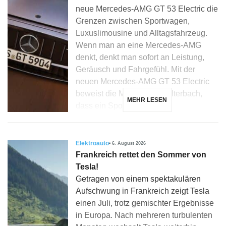
neue Mercedes-AMG GT 53 Electric die
Grenzen zwischen Sportwagen,
Luxuslimousine und Alltagsfahrzeug.
Wenn man an eine Mercedes-AMG
denkt, denkt man sofort an Leistung,
Geräusch und Fahrgefühl. Mit der
neuen Mercedes-AMG GT 53 Electric
beweist die Marke aus Affalterbach,
MEHR LESEN
dass ein Sportwagen […]
Elektroauto
6. August 2026
Frankreich rettet den Sommer von
Tesla!
Getragen von einem spektakulären
Aufschwung in Frankreich zeigt Tesla
einen Juli, trotz gemischter Ergebnisse
in Europa. Nach mehreren turbulenten