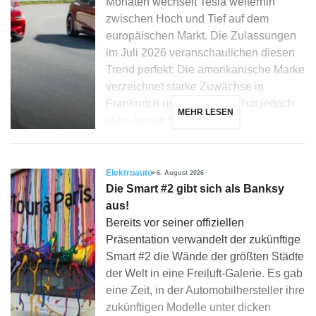
Monaten wechselt Tesla weiterhin
zwischen Hoch und Tief auf dem
europäischen Markt. Die Zulassungen
im Juli 2026 veranschaulichen diesen
Trend perfekt: Die amerikanische Marke
verzeichnet starke Zuwächse in
Frankreich und Dänemark, hat jedoch
MEHR LESEN
in mehreren Ländern, […]
Elektroauto
6. August 2026
Die Smart #2 gibt sich als Banksy
aus!
Bereits vor seiner offiziellen
Präsentation verwandelt der zukünftige
Smart #2 die Wände der größten Städte
der Welt in eine Freiluft-Galerie. Es gab
eine Zeit, in der Automobilhersteller ihre
zukünftigen Modelle unter dicken