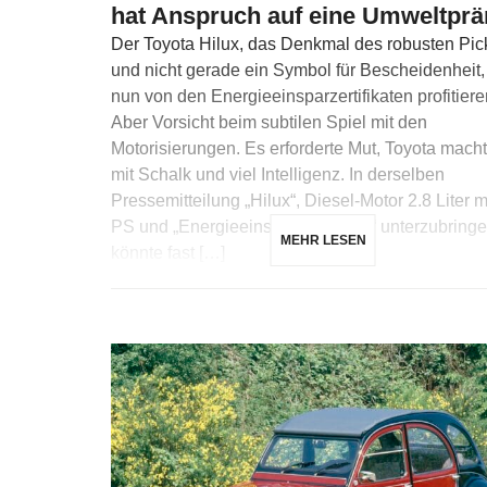
hat Anspruch auf eine Umweltprä
Der Toyota Hilux, das Denkmal des robusten Pic
und nicht gerade ein Symbol für Bescheidenheit
nun von den Energieeinsparzertifikaten profitiere
Aber Vorsicht beim subtilen Spiel mit den
Motorisierungen. Es erforderte Mut, Toyota macht
mit Schalk und viel Intelligenz. In derselben
Pressemitteilung „Hilux“, Diesel-Motor 2.8 Liter m
PS und „Energieeinsparzertifikate“ unterzubringe
MEHR LESEN
könnte fast […]