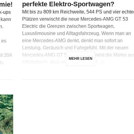
perfekte Elektro-Sportwagen?
mie!
Mit bis zu 809 km Reichweite, 544 PS und vier echte
k-ups
Plätzen verwischt die neue Mercedes-AMG GT 53
, kann
Electric die Grenzen zwischen Sportwagen,
n.
Luxuslimousine und Alltagsfahrzeug. Wenn man an
eine Mercedes-AMG denkt, denkt man sofort an
 es
Leistung, Geräusch und Fahrgefühl. Mit der neuen
Mercedes-AMG GT 53 Electric beweist die Marke au
it 204
MEHR LESEN
Affalterbach, dass ein Sportwagen […]
n,