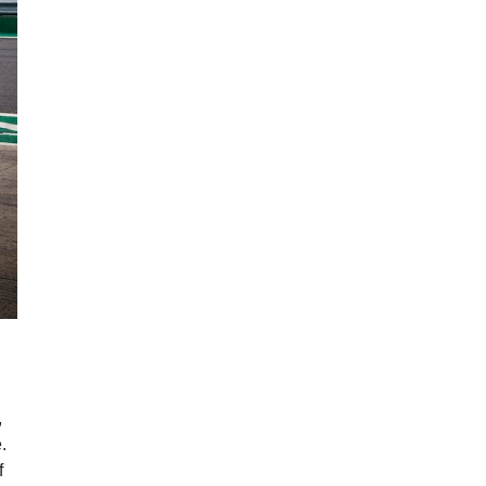
,
.
f