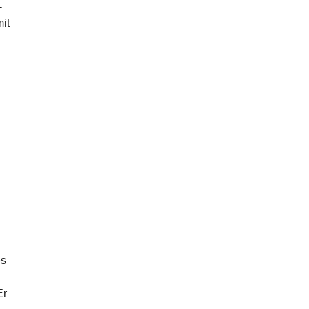
-
it
es
Er