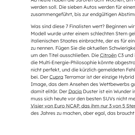
werden soll. Die sieben Autos werden für ein
zusammengeführt, bis zur endgültigen Abstim
Was sind diese 7 Finalisten wert? Beginnen wi
Modell wurde unter einem schlechten Stern 
italienischen Staates einbrachte, der es für ei
zu nennen. Fügen Sie die aktuellen Schwierigk
um den Titel ausschließen. Die
Citroën
C3 und 
die Multi‑Energie-Philosophie könnte abgestraf
nicht perfekt, und die kürzlich gemeldeten Feh
bei. Der
Cupra
Terramar ist der einzige Hybrid
Image, das dem Ansehen des Wettbewerbs gutt
damit elitär. Der
Dacia
Duster ist ein Wunder i
muss sich heute vor den besten SUVs nicht m
Visier von Euro NCAP, das ihm nur 3 von 5 Ste
des Jahres zu machen, aber egal, das braucht 