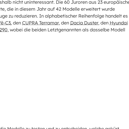
eshalb nicht uninteressant. Die 60 Juroren aus 23 europäisch
ste, die in diesem Jahr auf 42 Modelle erweitert wurde
euge zu reduzieren. In alphabetischer Reihenfolge handelt es
/ë-C3
, den
CUPRA Terramar
, den
Dacia Duster
, den
Hyundai
A290
, wobei die beiden Letztgenannten als dasselbe Modell
ie Modelle zu testen und zu entscheiden, welche gekürt