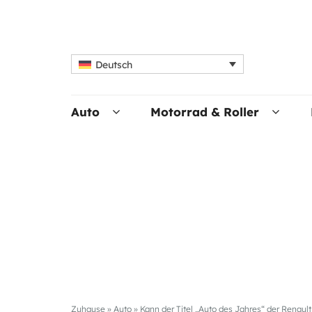
Deutsch
Auto
Motorrad & Roller
Zuhause
»
Auto
»
Kann der Titel „Auto des Jahres“ der Renaul