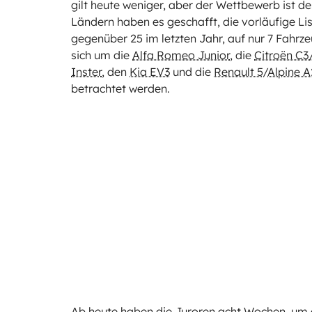
gilt heute weniger, aber der Wettbewerb ist d
Ländern haben es geschafft, die vorläufige Li
gegenüber 25 im letzten Jahr, auf nur 7 Fahrz
sich um die
Alfa Romeo Junior
, die
Citroën C3
Inster
, den
Kia EV3
und die
Renault 5
/
Alpine 
betrachtet werden.
Ab heute haben die Juroren acht Wochen, um d