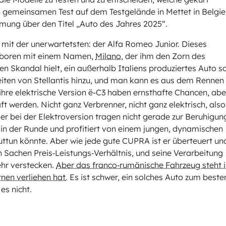
en gemeinsamen Test auf dem Testgelände in Mettet in Belgi
mung über den Titel „Auto des Jahres 2025“.
r mit der unerwartetsten: der Alfa Romeo Junior. Dieses
geboren mit einem Namen,
Milano
, der ihm den Zorn des
nen Skandal hielt, ein außerhalb Italiens produziertes Auto s
eiten von Stellantis hinzu, und man kann es aus dem Rennen
ihre elektrische Version ë-C3 haben ernsthafte Chancen, abe
t werden. Nicht ganz Verbrenner, nicht ganz elektrisch, also
ler bei der Elektroversion tragen nicht gerade zur Beruhigun
 in der Runde und profitiert von einem jungen, dynamischen
un könnte. Aber wie jede gute CUPRA ist er überteuert un
n Sachen Preis‑Leistungs‑Verhältnis, und seine Verarbeitung
ehr verstecken.
Aber das franco‑rumänische Fahrzeug steht 
rnen verliehen hat
. Es ist schwer, ein solches Auto zum beste
es nicht.