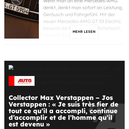
Wenn man an eine Mercedes-AMG
denkt, denkt man sofort an Leistung,
Geräusch und Fahrgefühl. Mit der
neuen Mercedes-AMG GT 53 Electric
beweist die Marke aus Affalterbach,
MEHR LESEN
dass ein Sportwagen […]
Collector Max Verstappen – Jos
Verstappen : « Je suis très fier de
tout ce qu’il a accompli, continue
d’accomplir et de l’homme qu’il
est devenu »