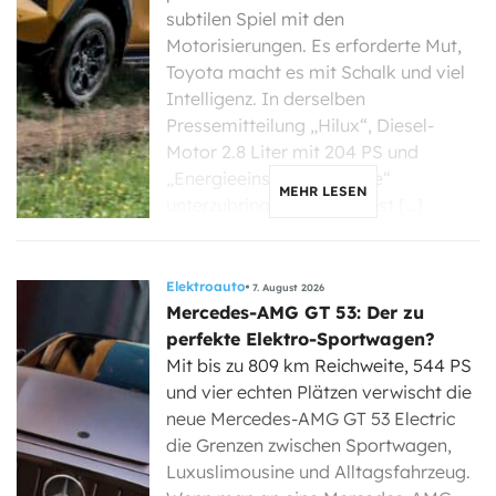
subtilen Spiel mit den
Motorisierungen. Es erforderte Mut,
Toyota macht es mit Schalk und viel
Intelligenz. In derselben
Pressemitteilung „Hilux“, Diesel-
Motor 2.8 Liter mit 204 PS und
„Energieeinsparzertifikate“
MEHR LESEN
unterzubringen, könnte fast […]
Elektroauto
7. August 2026
Mercedes-AMG GT 53: Der zu
perfekte Elektro-Sportwagen?
Mit bis zu 809 km Reichweite, 544 PS
und vier echten Plätzen verwischt die
neue Mercedes-AMG GT 53 Electric
die Grenzen zwischen Sportwagen,
Luxuslimousine und Alltagsfahrzeug.