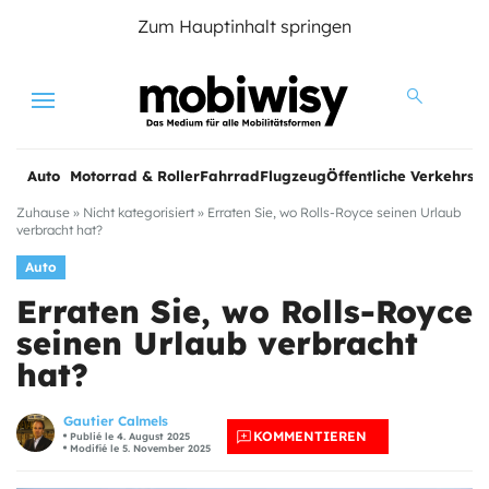
Zum Hauptinhalt springen
Menu
Auto
Motorrad & Roller
Fahrrad
Flugzeug
Öffentliche Verkehrsmi
Zuhause
»
Nicht kategorisiert
»
Erraten Sie, wo Rolls-Royce seinen Urlaub
verbracht hat?
Auto
Erraten Sie, wo Rolls-Royce
seinen Urlaub verbracht
hat?
Gautier Calmels
KOMMENTIEREN
Publié le 4. August 2025
Modifié le 5. November 2025
e