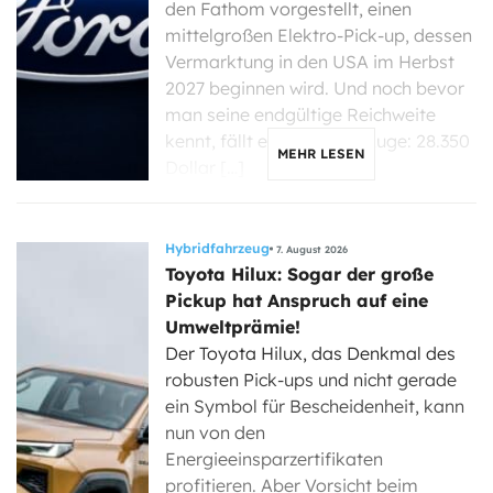
den Fathom vorgestellt, einen
mittelgroßen Elektro-Pick-up, dessen
Vermarktung in den USA im Herbst
2027 beginnen wird. Und noch bevor
man seine endgültige Reichweite
kennt, fällt eine Zahl ins Auge: 28.350
MEHR LESEN
Dollar […]
Hybridfahrzeug
7. August 2026
Toyota Hilux: Sogar der große
Pickup hat Anspruch auf eine
Umweltprämie!
Der Toyota Hilux, das Denkmal des
robusten Pick-ups und nicht gerade
ein Symbol für Bescheidenheit, kann
nun von den
Energieeinsparzertifikaten
profitieren. Aber Vorsicht beim