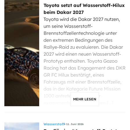
Toyota setzt auf Wasserstoff-Hilux
beim Dakar 2027
Toyota wird die Dakar 2027 nutzen,
um seine Wasserstoff-
Brennstoffzellentechnologie unter
den extremen Bedingungen des
Rallye-Raid zu evaluieren. Die Dakar
2027 wird einen neuen Wasserstoff-
Prototyp enthalten. Toyota Gazoo
Racing hat das Engagement des DKR
GR FC Hilux bestätigt, eines
Fahrzeugs mit einer Brennstoffzelle,
das in der Kategorie Future Mission
1000 antreten wird, die für
MEHR LESEN
experimentelle Technologien […]
Wasserstoff
11. Juni 2026