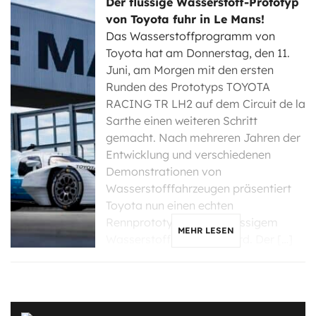
Der flüssige Wasserstoff-Prototyp
von Toyota fuhr in Le Mans!
Das Wasserstoffprogramm von
Toyota hat am Donnerstag, den 11.
Juni, am Morgen mit den ersten
Runden des Prototyps TOYOTA
RACING TR LH2 auf dem Circuit de la
Sarthe einen weiteren Schritt
gemacht. Nach mehreren Jahren der
Entwicklung und verschiedenen
Demonstrationen von
Wasserstofffahrzeugen präsentiert
Toyota nun einen echten
Rennprototyp, der mit flüssigem
MEHR LESEN
Wasserstoff betrieben wird. Der […]