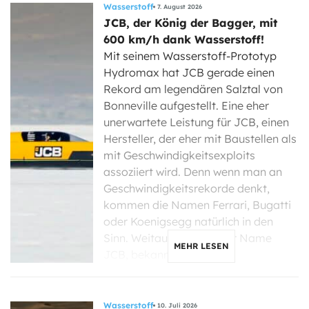
Wasserstoff
7. August 2026
JCB, der König der Bagger, mit
600 km/h dank Wasserstoff!
Mit seinem Wasserstoff-Prototyp
Hydromax hat JCB gerade einen
Rekord am legendären Salztal von
Bonneville aufgestellt. Eine eher
unerwartete Leistung für JCB, einen
Hersteller, der eher mit Baustellen als
mit Geschwindigkeitsexploits
assoziiert wird. Denn wenn man an
Geschwindigkeitsrekorde denkt,
kommen die Namen Ferrari, Bugatti
oder Koenigsegg natürlich in den
Sinn. Weitaus weniger der Name
MEHR LESEN
JCB, bekannt […]
Wasserstoff
10. Juli 2026