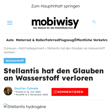
Zum Hauptinhalt springen
Menu
Auto
Motorrad & Roller
Fahrrad
Flugzeug
Öffentliche Verkehrsmi
Zuhause
»
Nicht kategorisiert
»
Stellantis hat den Glauben an Wasserstoff
verloren
Wasserstoff
Stellantis hat den Glauben
an Wasserstoff verloren
Gautier Calmels
KOMMENTIEREN
Publié le 16. Juli 2025
Modifié le 5. November 2025
e