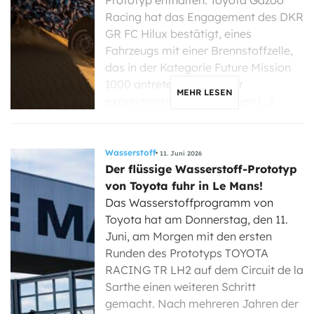
Prototyp enthalten. Toyota Gazoo
Racing hat das Engagement des DKR
GR FC Hilux bestätigt, eines
Fahrzeugs mit einer Brennstoffzelle,
das in der Kategorie Future Mission
1000 antreten wird, die für
MEHR LESEN
experimentelle Technologien […]
Wasserstoff
11. Juni 2026
Der flüssige Wasserstoff-Prototyp
von Toyota fuhr in Le Mans!
Das Wasserstoffprogramm von
Toyota hat am Donnerstag, den 11.
Juni, am Morgen mit den ersten
Runden des Prototyps TOYOTA
RACING TR LH2 auf dem Circuit de la
Sarthe einen weiteren Schritt
gemacht. Nach mehreren Jahren der