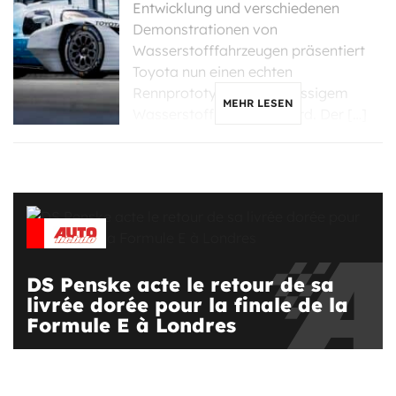
Entwicklung und verschiedenen
Demonstrationen von
Wasserstofffahrzeugen präsentiert
Toyota nun einen echten
Rennprototyp, der mit flüssigem
MEHR LESEN
Wasserstoff betrieben wird. Der […]
DS Penske acte le retour de sa
livrée dorée pour la finale de la
Formule E à Londres