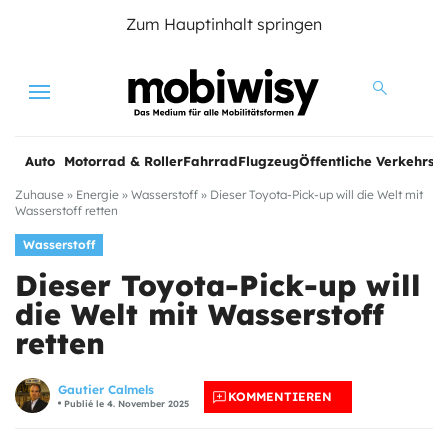
Zum Hauptinhalt springen
Menu
Auto
Motorrad & Roller
Fahrrad
Flugzeug
Öffentliche Verkehrsmi
Zuhause
»
Energie
»
Wasserstoff
»
Dieser Toyota-Pick-up will die Welt mit
Wasserstoff retten
Wasserstoff
Dieser Toyota-Pick-up will
die Welt mit Wasserstoff
retten
Gautier Calmels
KOMMENTIEREN
Publié le 4. November 2025
e