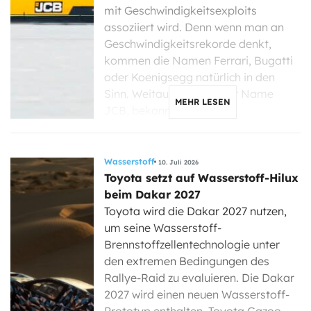
mit Geschwindigkeitsexploits
assoziiert wird. Denn wenn man an
Geschwindigkeitsrekorde denkt,
kommen die Namen Ferrari, Bugatti
oder Koenigsegg natürlich in den
Sinn. Weitaus weniger der Name
MEHR LESEN
JCB, bekannt […]
Wasserstoff
10. Juli 2026
Toyota setzt auf Wasserstoff-Hilux
beim Dakar 2027
Toyota wird die Dakar 2027 nutzen,
um seine Wasserstoff-
Brennstoffzellentechnologie unter
den extremen Bedingungen des
Rallye-Raid zu evaluieren. Die Dakar
2027 wird einen neuen Wasserstoff-