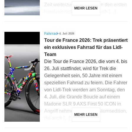
Zeit weiterzuentwickeln, von den ersten
MEHR LESEN
handgefertigten Rahmen nach […]
Fahrrad
4. Juli 2026
Tour de France 2026: Trek präsentiert
ein exklusives Fahrrad für das Lidl-
Team
Die Tour de France 2026, die vom 4. bis
26. Juli stattfindet, wird für Trek die
Gelegenheit sein, 50 Jahre mit einem
speziellen Fahrrad zu feiern. Die Fahrer
von Lidl-Trek werden am Sonntag, den
4. Juli, die Grande Boucle auf einem
Madone SLR 9 AXS First 50 ICON in
Angriff nehmen, einer Jubiläumsedition,
MEHR LESEN
die auch […]