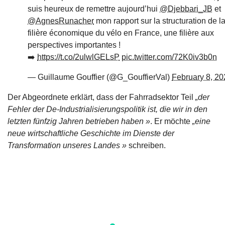
suis heureux de remettre aujourd’hui
@Djebbari_JB
et
@AgnesRunacher
mon rapport sur la structuration de l
filière économique du vélo en France, une filière aux
perspectives importantes !
➡️
https://t.co/2ulwlGELsP
pic.twitter.com/72K0iv3b0n
— Guillaume Gouffier (@G_GouffierVal)
February 8, 20
Der Abgeordnete erklärt, dass der Fahrradsektor Teil
„der
Fehler der De-Industrialisierungspolitik ist, die wir in den
letzten fünfzig Jahren betrieben haben »
. Er möchte
„eine
neue wirtschaftliche Geschichte im Dienste der
Transformation unseres Landes »
schreiben.