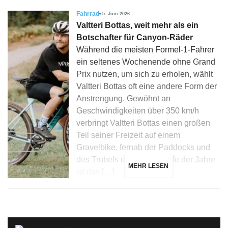
Fahrrad
5. Juni 2026
Valtteri Bottas, weit mehr als ein
Botschafter für Canyon-Räder
Während die meisten Formel-1-Fahrer
ein seltenes Wochenende ohne Grand
Prix nutzen, um sich zu erholen, wählt
Valtteri Bottas oft eine andere Form der
Anstrengung. Gewöhnt an
Geschwindigkeiten über 350 km/h
verbringt Valtteri Bottas einen großen
Teil seiner Freizeit auf einem
Gravelbike, fernab der Paddocks und
des Trubels der F1. Im Laufe der Jahre
MEHR LESEN
ist das […]