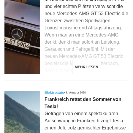
und vier echten Plätzen verwischt die
neue Mercedes-AMG GT 53 Electric die
Grenzen zwischen Sportwagen,
Luxuslimousine und Alltagsfahrzeug.
Wenn man an eine Mercedes-AMG
denkt, denkt man sofort an Leistung,
Geräusch und Fahrgefühl. Mit der
neuen Mercedes-AMG GT 53 Electric
beweist die Marke aus Affalterbach,
MEHR LESEN
dass ein Sportwagen […]
Elektroauto
6. August 2026
Frankreich rettet den Sommer von
Tesla!
Getragen von einem spektakulären
Aufschwung in Frankreich zeigt Tesla
einen Juli, trotz gemischter Ergebnisse