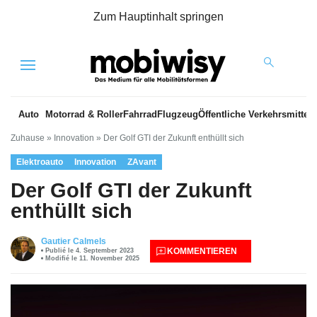
Zum Hauptinhalt springen
Menu
Auto
Motorrad & Roller
Fahrrad
Flugzeug
Öffentliche Verkehrsmittel
Zuhause
»
Innovation
»
Der Golf GTI der Zukunft enthüllt sich
Elektroauto
Innovation
ZAvant
Der Golf GTI der Zukunft
enthüllt sich
Gautier Calmels
KOMMENTIEREN
Publié le 4. September 2023
Modifié le 11. November 2025