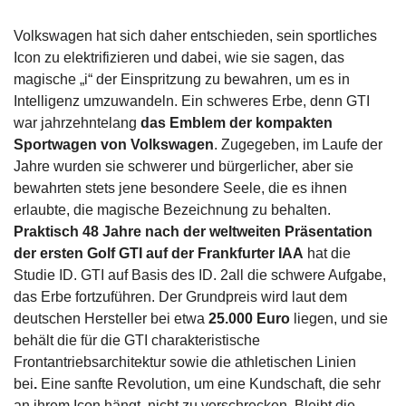
Volkswagen hat sich daher entschieden, sein sportliches
Icon zu elektrifizieren und dabei, wie sie sagen, das
magische „i“ der Einspritzung zu bewahren, um es in
Intelligenz umzuwandeln. Ein schweres Erbe, denn GTI
war jahrzehntelang
das Emblem der kompakten
Sportwagen von Volkswagen
. Zugegeben, im Laufe der
Jahre wurden sie schwerer und bürgerlicher, aber sie
bewahrten stets jene besondere Seele, die es ihnen
erlaubte, die magische Bezeichnung zu behalten.
Praktisch 48 Jahre nach der weltweiten Präsentation
der ersten Golf GTI auf der Frankfurter IAA
hat die
Studie ID. GTI auf Basis des ID. 2all die schwere Aufgabe,
das Erbe fortzuführen. Der Grundpreis wird laut dem
deutschen Hersteller bei etwa
25.000 Euro
liegen, und sie
behält die für die GTI charakteristische
Frontantriebsarchitektur sowie die athletischen Linien
bei
.
Eine sanfte Revolution, um eine Kundschaft, die sehr
an ihrem Icon hängt, nicht zu verschrecken. Bleibt die