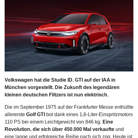
s
stungen
Volkswagen hat die Studie ID. GTI auf der IAA in
München vorgestellt. Die Zukunft des legendären
kleinen deutschen Flitzers ist nun elektrisch.
Die im September 1975 auf der Frankfurter Messe enthüllte
allererste
Golf GTI
bot dank eines 1,6-Liter-Einspritzmotors
110 PS bei einem Leichtgewicht von 846 kg.
Eine
Revolution, die sich über 450.000 Mal verkaufte
und
eine lange und erfolgreiche Reihe nach sich zog. Heute ist