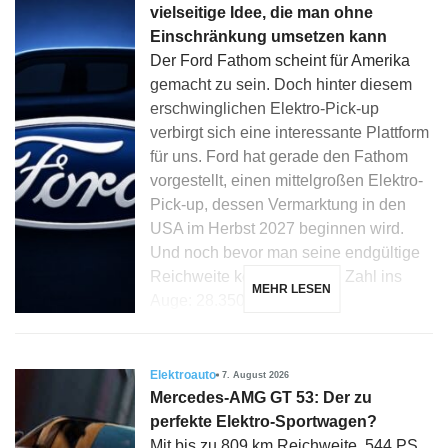
vielseitige Idee, die man ohne
Einschränkung umsetzen kann
Der Ford Fathom scheint für Amerika
gemacht zu sein. Doch hinter diesem
erschwinglichen Elektro-Pick-up
verbirgt sich eine interessante Plattform
für uns. Ford hat gerade den Fathom
vorgestellt, einen mittelgroßen Elektro-
Pick-up, dessen Vermarktung in den
USA im Herbst 2027 beginnen wird.
Und noch bevor man seine endgültige
Reichweite kennt, fällt eine Zahl ins
MEHR LESEN
Auge: 28.350 Dollar […]
Elektroauto
7. August 2026
Mercedes-AMG GT 53: Der zu
perfekte Elektro-Sportwagen?
Mit bis zu 809 km Reichweite, 544 PS