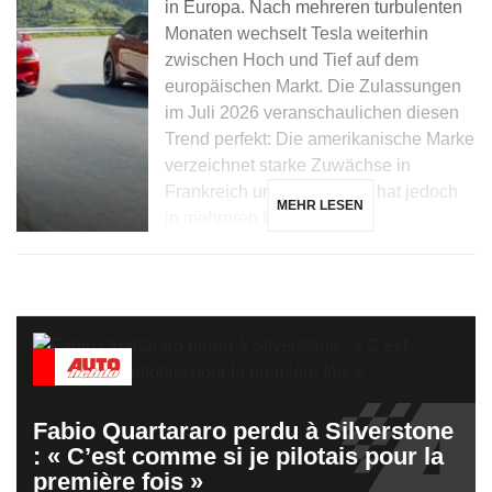
in Europa. Nach mehreren turbulenten
Monaten wechselt Tesla weiterhin
zwischen Hoch und Tief auf dem
europäischen Markt. Die Zulassungen
im Juli 2026 veranschaulichen diesen
Trend perfekt: Die amerikanische Marke
verzeichnet starke Zuwächse in
Frankreich und Dänemark, hat jedoch
MEHR LESEN
in mehreren Ländern, […]
Fabio Quartararo perdu à Silverstone
: « C’est comme si je pilotais pour la
première fois »