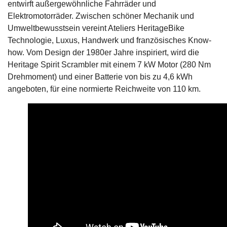
entwirft außergewöhnliche Fahrräder und
Elektromotorräder. Zwischen schöner Mechanik und
Umweltbewusstsein vereint Ateliers HeritageBike
Technologie, Luxus, Handwerk und französisches Know-
how. Vom Design der 1980er Jahre inspiriert, wird die
Heritage Spirit Scrambler mit einem 7 kW Motor (280 Nm
Drehmoment) und einer Batterie von bis zu 4,6 kWh
angeboten, für eine normierte Reichweite von 110 km.