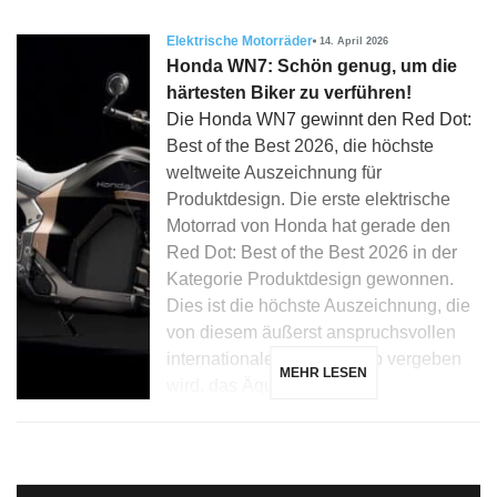
Elektrische Motorräder
14. April 2026
Honda WN7: Schön genug, um die
härtesten Biker zu verführen!
Die Honda WN7 gewinnt den Red Dot:
Best of the Best 2026, die höchste
weltweite Auszeichnung für
Produktdesign. Die erste elektrische
Motorrad von Honda hat gerade den
Red Dot: Best of the Best 2026 in der
Kategorie Produktdesign gewonnen.
Dies ist die höchste Auszeichnung, die
von diesem äußerst anspruchsvollen
internationalen Wettbewerb vergeben
MEHR LESEN
wird, das Äquivalent […]