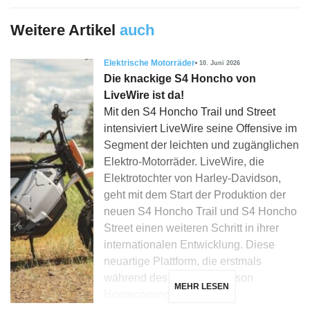
Weitere Artikel
auch
Elektrische Motorräder
10. Juni 2026
Die knackige S4 Honcho von
LiveWire ist da!
Mit den S4 Honcho Trail und Street
intensiviert LiveWire seine Offensive im
Segment der leichten und zugänglichen
Elektro-Motorräder. LiveWire, die
Elektrotochter von Harley-Davidson,
geht mit dem Start der Produktion der
neuen S4 Honcho Trail und S4 Honcho
Street einen weiteren Schritt in ihrer
internationalen Entwicklung. Diese
neuartige Plattform, die erstmals
während des Harley-Davidson
MEHR LESEN
Homecoming in […]