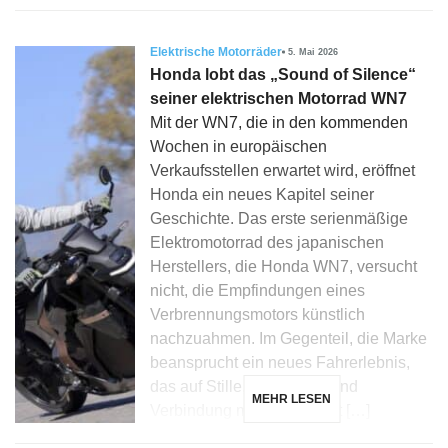
Elektrische Motorräder
5. Mai 2026
Honda lobt das „Sound of Silence“
seiner elektrischen Motorrad WN7
Mit der WN7, die in den kommenden
Wochen in europäischen
Verkaufsstellen erwartet wird, eröffnet
Honda ein neues Kapitel seiner
Geschichte. Das erste serienmäßige
Elektromotorrad des japanischen
Herstellers, die Honda WN7, versucht
nicht, die Empfindungen eines
Verbrennungsmotors künstlich
nachzuahmen. Im Gegenteil, die Marke
beansprucht ein neues Fahrerlebnis,
das auf Stille, Flüssigkeit und
MEHR LESEN
Verbindung mit der Umwelt […]