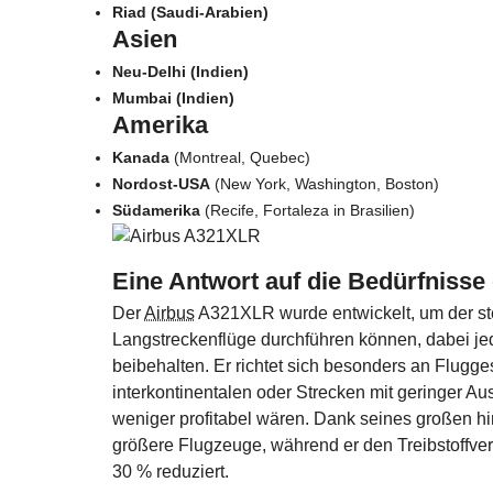
Riad (Saudi-Arabien)
Asien
Neu-Delhi (Indien)
Mumbai (Indien)
Amerika
Kanada
(Montreal, Quebec)
Nordost-USA
(New York, Washington, Boston)
Südamerika
(Recife, Fortaleza in Brasilien)
Eine Antwort auf die Bedürfnisse
Der
Airbus
A321XLR wurde entwickelt, um der st
Langstreckenflüge durchführen können, dabei j
beibehalten. Er richtet sich besonders an Flugges
interkontinentalen oder Strecken mit geringer A
weniger profitabel wären. Dank seines großen hin
größere Flugzeuge, während er den Treibstoffver
30 % reduziert.