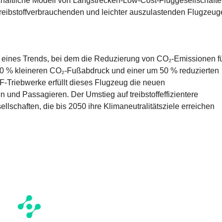
chaftliche Modell von Langstrecken-Low-Cost-Fluggesellschaft
r treibstoffverbrauchenden und leichter auszulastenden Flugzeu
 eines Trends, bei dem die Reduzierung von CO₂-Emissionen f
um 20 % kleineren CO₂-Fußabdruck und einer um 50 % reduzierten
-Triebwerke erfüllt dieses Flugzeug die neuen
nd Passagieren. Der Umstieg auf treibstoffeffizientere
ellschaften, die bis 2050 ihre Klimaneutralitätsziele erreichen