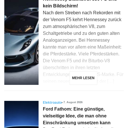
kein Bildschirm!
Nach dem Streben nach Rekorden mit
der Venom F5 kehrt Hennessey zurück
zum atmosphärischen V8, zum
Schaltgetriebe und zu den guten alten
Analoganzeigen. Bei Hennessey
kannte man vor allem eine Maßeinheit:
die Pferdestärke. Viele Pferdestärken.
Die Venom F5 und ihr Biturbo-V8
überschritten in ihren letzten
Entwicklungen die 2.000 PS-Marke. Für
MEHR LESEN
seinen neuen Blackbird hat der […]
Elektroauto
7. August 2026
Ford Fathom: Eine günstige,
vielseitige Idee, die man ohne
Einschränkung umsetzen kann