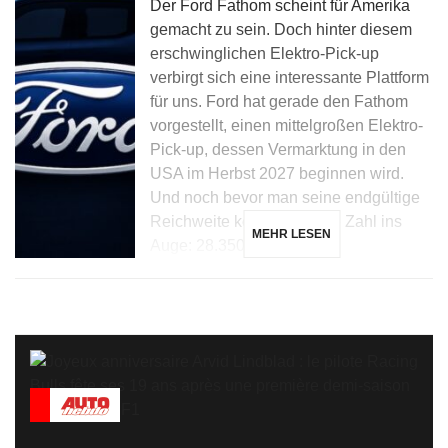
Der Ford Fathom scheint für Amerika
gemacht zu sein. Doch hinter diesem
erschwinglichen Elektro-Pick-up
verbirgt sich eine interessante Plattform
für uns. Ford hat gerade den Fathom
vorgestellt, einen mittelgroßen Elektro-
Pick-up, dessen Vermarktung in den
USA im Herbst 2027 beginnen wird.
Und noch bevor man seine endgültige
Reichweite kennt, fällt eine Zahl ins
MEHR LESEN
Auge: 28.350 Dollar […]