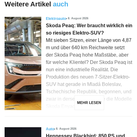
Weitere Artikel
auch
Elektroauto
8. August 2026
Skoda Peaq: Wer braucht wirklich ein
so riesiges Elektro-SUV?
Mit sieben Sitzen, einer Länge von 4,87
m und über 640 km Reichweite setzt
der Skoda Peaq hohe Maßstäbe, aber
für welche Klientel? Der Skoda Peaq ist
nun eine industrielle Realität. Die
Produktion des neuen 7-Sitzer-Elektro-
SUV hat gerade in Mladá Boleslav,
Tschechische Republik, begonnen, und
zwar in derselben Linie wie die Modelle
MEHR LESEN
Skoda Enyaq, Elroq […]
Auto
8. August 2026
Hennessey Blackbird: 850 PS und