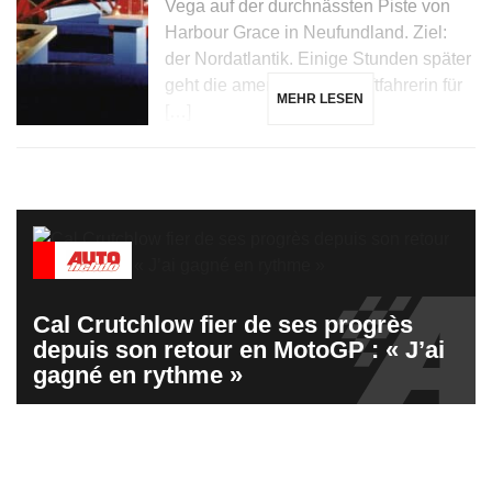
Vega auf der durchnässten Piste von
Harbour Grace in Neufundland. Ziel:
der Nordatlantik. Einige Stunden später
geht die amerikanische Luftfahrerin für
MEHR LESEN
[…]
Cal Crutchlow fier de ses progrès
depuis son retour en MotoGP : « J’ai
gagné en rythme »