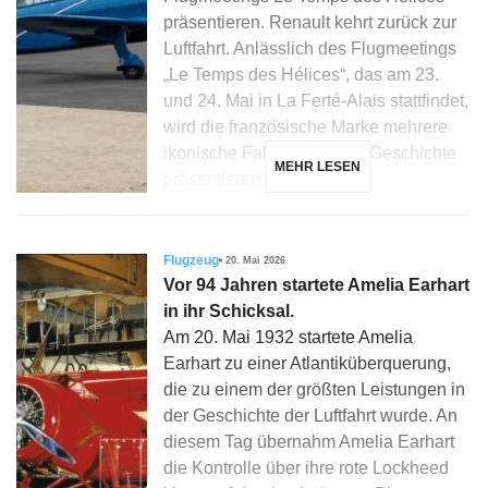
präsentieren. Renault kehrt zurück zur
Luftfahrt. Anlässlich des Flugmeetings
„Le Temps des Hélices“, das am 23.
und 24. Mai in La Ferté-Alais stattfindet,
wird die französische Marke mehrere
ikonische Fahrzeuge ihrer Geschichte
MEHR LESEN
präsentieren… […]
Flugzeug
20. Mai 2026
Vor 94 Jahren startete Amelia Earhart
in ihr Schicksal.
Am 20. Mai 1932 startete Amelia
Earhart zu einer Atlantiküberquerung,
die zu einem der größten Leistungen in
der Geschichte der Luftfahrt wurde. An
diesem Tag übernahm Amelia Earhart
die Kontrolle über ihre rote Lockheed