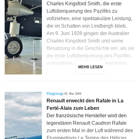
Charles Kingsford Smith, die erste
Luftüberquerung des Pazifiks zu
vollziehen, eine spektakuläre Leistung,
die im Schatten von Lindbergh blieb.
Am 9. Juni 1928 gingen der Australier
Charles Kingsford Smith und seine
Besatzung in die Geschichte ein, als sie
die erste Luftüberquerung des Pazifiks
vollendeten. An Bord des Dreimotors
MEHR LESEN
[…]
Flugzeug
23. Mai 2026
Renault erweckt den Rafale in La
Ferté-Alais zum Leben
Der französische Hersteller wird den
legendären Renault Caudron Rafale
zum ersten Mal in der Luft während des
Flugmeetings Le Temps des Hélices