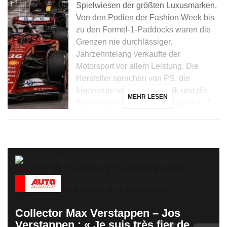
Spielwiesen der größten Luxusmarken.
Von den Podien der Fashion Week bis
zu den Formel-1-Paddocks waren die
Grenzen nie durchlässiger.
Jahrzehntelang verkaufte der
Motorsport vor allem Leistung. Die
Hersteller sprachen von PS, die
Ingenieure von Aerodynamik und die
MEHR LESEN
Fahrer von Hundertstelsekunden. […]
Collector Max Verstappen – Jos
Verstappen : « Je suis très fier de