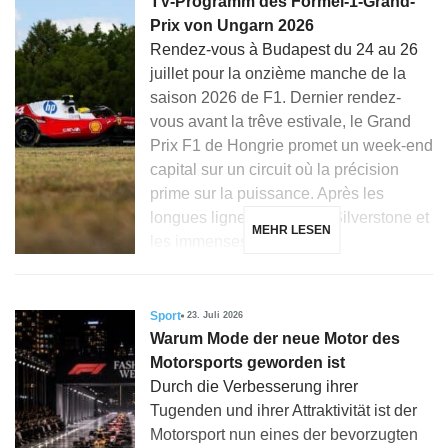
TV-Programm des Formel-1-Grand-
Prix von Ungarn 2026
Rendez-vous à Budapest du 24 au 26
juillet pour la onzième manche de la
saison 2026 de F1. Dernier rendez-
vous avant la trêve estivale, le Grand
Prix F1 de Hongrie promet un week-end
capital sur un circuit où la précision
prime sur la puissance. Après les
longues lignes droites de Silverstone et
MEHR LESEN
les immenses courbes […]
Sport
23. Juli 2026
Warum Mode der neue Motor des
Motorsports geworden ist
Durch die Verbesserung ihrer
Tugenden und ihrer Attraktivität ist der
Motorsport nun eines der bevorzugten