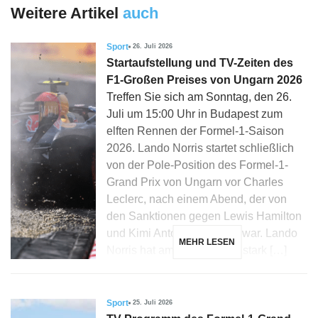
Weitere Artikel
auch
Sport
26. Juli 2026
Startaufstellung und TV-Zeiten des
F1-Großen Preises von Ungarn 2026
Treffen Sie sich am Sonntag, den 26.
Juli um 15:00 Uhr in Budapest zum
elften Rennen der Formel-1-Saison
2026. Lando Norris startet schließlich
von der Pole-Position des Formel-1-
Grand Prix von Ungarn vor Charles
Leclerc, nach einem Abend, der von
den Sanktionen gegen Lewis Hamilton
und Kimi Antonelli geprägt war. Lando
MEHR LESEN
Norris hat am Hungaroring stark […]
Sport
25. Juli 2026