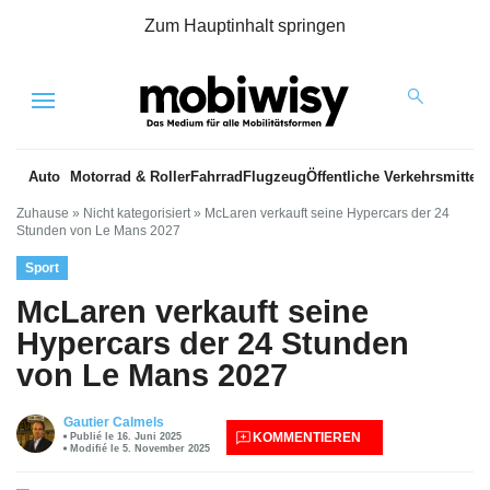
Zum Hauptinhalt springen
Menu
Auto
Motorrad & Roller
Fahrrad
Flugzeug
Öffentliche Verkehrsmittel
Zuhause
»
Nicht kategorisiert
»
McLaren verkauft seine Hypercars der 24
Stunden von Le Mans 2027
Sport
McLaren verkauft seine
Hypercars der 24 Stunden
von Le Mans 2027
Gautier Calmels
KOMMENTIEREN
Publié le 16. Juni 2025
Modifié le 5. November 2025