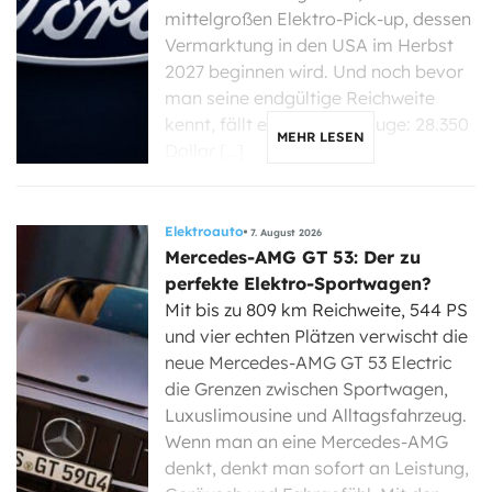
mittelgroßen Elektro-Pick-up, dessen
Vermarktung in den USA im Herbst
2027 beginnen wird. Und noch bevor
man seine endgültige Reichweite
kennt, fällt eine Zahl ins Auge: 28.350
MEHR LESEN
Dollar […]
Elektroauto
7. August 2026
Mercedes-AMG GT 53: Der zu
perfekte Elektro-Sportwagen?
Mit bis zu 809 km Reichweite, 544 PS
und vier echten Plätzen verwischt die
neue Mercedes-AMG GT 53 Electric
die Grenzen zwischen Sportwagen,
Luxuslimousine und Alltagsfahrzeug.
Wenn man an eine Mercedes-AMG
denkt, denkt man sofort an Leistung,