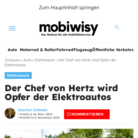
Zum Hauptinhalt springen
Menu
Auto
Motorrad & Roller
Fahrrad
Flugzeug
Öffentliche Verkehrsmi
Zuhause
»
Auto
»
Elektroauto
»
Der Chef von Hertz wird Opfer der
Elektroautos
Elektroauto
Der Chef von Hertz wird
Opfer der Elektroautos
Gautier Calmels
KOMMENTIEREN
Publié le 18. März 2024
Modifié le 8. November 2025
e