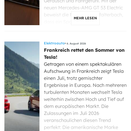
Geräusch und Fahrgefühl. Mit der
neuen Mercedes-AMG GT 53 Electric
beweist die Marke aus Affalterbach,
MEHR LESEN
dass ein Sportwagen […]
Elektroauto
6. August 2026
Frankreich rettet den Sommer von
Tesla!
Getragen von einem spektakulären
Aufschwung in Frankreich zeigt Tesla
einen Juli, trotz gemischter
Ergebnisse in Europa. Nach mehreren
turbulenten Monaten wechselt Tesla
weiterhin zwischen Hoch und Tief auf
dem europäischen Markt. Die
Zulassungen im Juli 2026
veranschaulichen diesen Trend
perfekt: Die amerikanische Marke