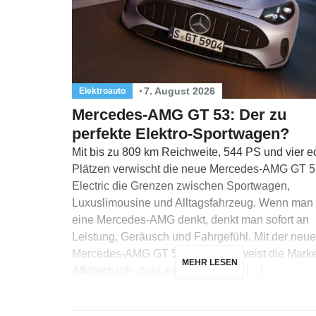
7. August 2026
Elektroauto
Mercedes-AMG GT 53: Der zu
perfekte Elektro-Sportwagen?
Mit bis zu 809 km Reichweite, 544 PS und vier e
Plätzen verwischt die neue Mercedes-AMG GT 
Electric die Grenzen zwischen Sportwagen,
Luxuslimousine und Alltagsfahrzeug. Wenn man
eine Mercedes-AMG denkt, denkt man sofort an
Leistung, Geräusch und Fahrgefühl. Mit der neu
Mercedes-AMG GT 53 Electric beweist die Mark
MEHR LESEN
Affalterbach, dass ein Sportwagen […]