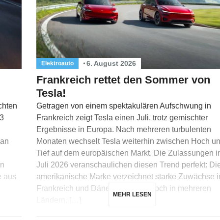
6. August 2026
Elektroauto
Frankreich rettet den Sommer von
Tesla!
chten
Getragen von einem spektakulären Aufschwung in
53
Frankreich zeigt Tesla einen Juli, trotz gemischter
Ergebnisse in Europa. Nach mehreren turbulenten
 an
Monaten wechselt Tesla weiterhin zwischen Hoch u
Tief auf dem europäischen Markt. Die Zulassungen 
en
Juli 2026 veranschaulichen diesen Trend perfekt: Di
e aus
amerikanische Marke verzeichnet starke Zuwächse i
Frankreich und Dänemark, hat jedoch in mehreren
MEHR LESEN
Ländern, […]