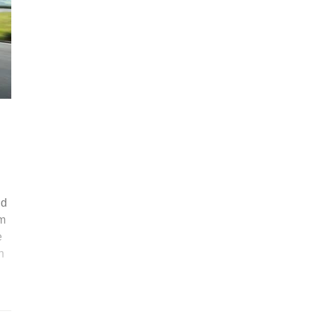
nd
im
e
n