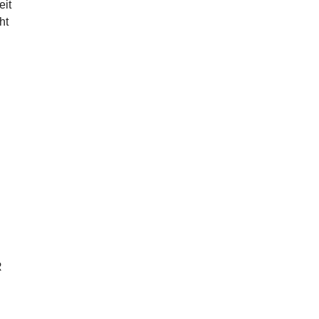
eit
ht
R