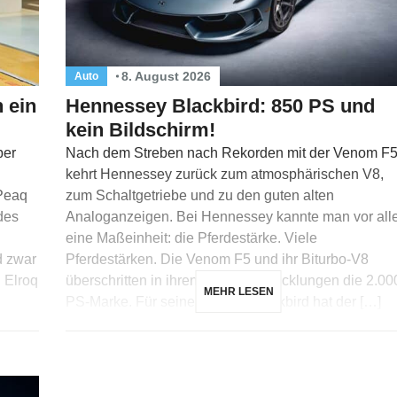
8. August 2026
Auto
 ein
Hennessey Blackbird: 850 PS und
kein Bildschirm!
ber
Nach dem Streben nach Rekorden mit der Venom F
kehrt Hennessey zurück zum atmosphärischen V8,
 Peaq
zum Schaltgetriebe und zu den guten alten
 des
Analoganzeigen. Bei Hennessey kannte man vor al
eine Maßeinheit: die Pferdestärke. Viele
d zwar
Pferdestärken. Die Venom F5 und ihr Biturbo-V8
 Elroq
überschritten in ihren letzten Entwicklungen die 2.00
MEHR LESEN
PS-Marke. Für seinen neuen Blackbird hat der […]