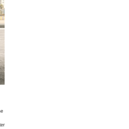
se
ter