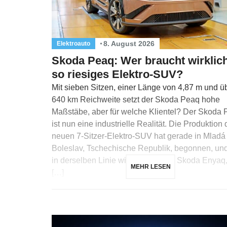
8. August 2026
Elektroauto
Skoda Peaq: Wer braucht wirklich
so riesiges Elektro-SUV?
Mit sieben Sitzen, einer Länge von 4,87 m und ü
640 km Reichweite setzt der Skoda Peaq hohe
Maßstäbe, aber für welche Klientel? Der Skoda
ist nun eine industrielle Realität. Die Produktion
neuen 7-Sitzer-Elektro-SUV hat gerade in Mladá
Boleslav, Tschechische Republik, begonnen, un
in derselben Linie wie die Modelle Skoda Enyaq,
MEHR LESEN
[…]