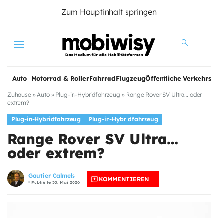
Zum Hauptinhalt springen
Menu
Auto
Motorrad & Roller
Fahrrad
Flugzeug
Öffentliche Verkehrsmi
Zuhause
»
Auto
»
Plug-in-Hybridfahrzeug
»
Range Rover SV Ultra… oder
extrem?
Plug-in-Hybridfahrzeug
Plug-in-Hybridfahrzeug
Range Rover SV Ultra…
oder extrem?
Gautier Calmels
KOMMENTIEREN
Publié le 30. Mai 2026
e