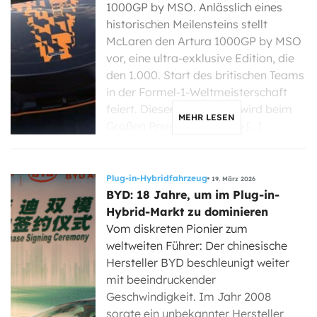
1000GP by MSO. Anlässlich eines
historischen Meilensteins stellt
McLaren den Artura 1000GP by MSO
vor, eine ultra-exklusive Edition, die
den 1.000. Start des britischen Teams
in der Formel-1-Weltmeisterschaft
feiert. Dieser Meilenstein wird beim
MEHR LESEN
Großen Preis von Monaco […]
Plug-in-Hybridfahrzeug
19. März 2026
BYD: 18 Jahre, um im Plug-in-
Hybrid-Markt zu dominieren
Vom diskreten Pionier zum
weltweiten Führer: Der chinesische
Hersteller BYD beschleunigt weiter
mit beeindruckender
Geschwindigkeit. Im Jahr 2008
sorgte ein unbekannter Hersteller