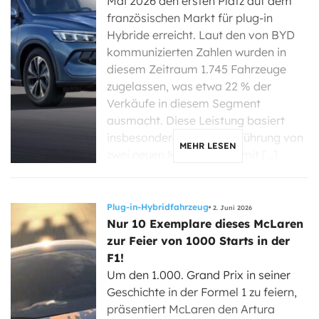
Mai 2026 den ersten Platz auf dem
französischen Markt für plug-in
Hybride erreicht. Laut den von BYD
kommunizierten Zahlen wurden in
diesem Zeitraum 1.745 Fahrzeuge
zugelassen, was etwa 22 % der
Verkäufe in diesem Segment
ausmacht. Diese Leistung basiert
insbesondere auf der Einführung von
MEHR LESEN
zwei neuen Modellen, die mit […]
Plug-in-Hybridfahrzeug
2. Juni 2026
Nur 10 Exemplare dieses McLaren
zur Feier von 1000 Starts in der
F1!
Um den 1.000. Grand Prix in seiner
Geschichte in der Formel 1 zu feiern,
präsentiert McLaren den Artura