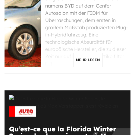
namens BYD auf dem Genfer
Autosalon mit der F3DM für
Überraschungen, dem ersten in
großem Maßstab produzierten Plug-
in-Hybridfahrzeug. Eine
technologische Absurdität für
europäische Hersteller, die zu dieser
Zeit nur auf Diesel mit Partikelfilter
MEHR LESEN
[…]
Qu’est-ce que la Florida Winter