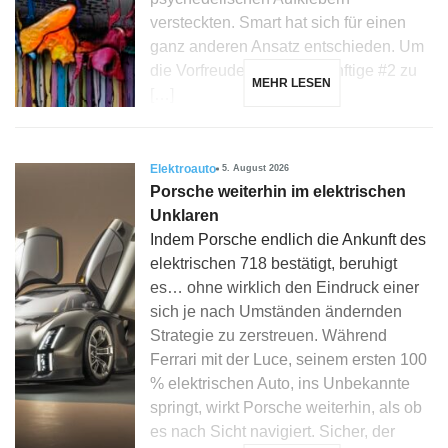
versteckten. Smart hat sich für einen
ganz anderen Ansatz entschieden. Um
die Vorfreude auf die zukünftige #2 zu
MEHR LESEN
[…]
Elektroauto
5. August 2026
Porsche weiterhin im elektrischen
Unklaren
Indem Porsche endlich die Ankunft des
elektrischen 718 bestätigt, beruhigt
es… ohne wirklich den Eindruck einer
sich je nach Umständen ändernden
Strategie zu zerstreuen. Während
Ferrari mit der Luce, seinem ersten 100
% elektrischen Auto, ins Unbekannte
springt, wirkt Porsche weiterhin, als ob
es nach Sicht navigiert. Sicher, der