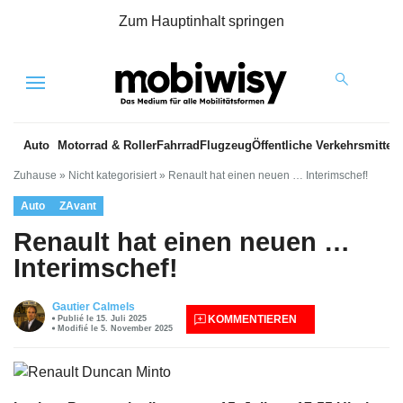
Zum Hauptinhalt springen
Menu
Auto
Motorrad & Roller
Fahrrad
Flugzeug
Öffentliche Verkehrsmittel
Zuhause
»
Nicht kategorisiert
»
Renault hat einen neuen … Interimschef!
Auto
ZAvant
Renault hat einen neuen …
Interimschef!
Gautier Calmels
KOMMENTIEREN
Publié le 15. Juli 2025
Modifié le 5. November 2025