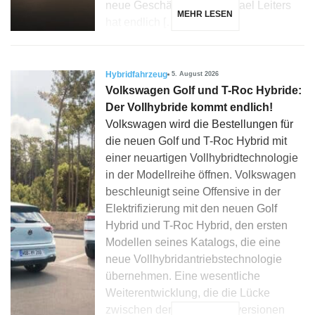
neue Geschäftsführer Michael Leiters
MEHR LESEN
hat endlich […]
Hybridfahrzeug
5. August 2026
Volkswagen Golf und T-Roc Hybride:
Der Vollhybride kommt endlich!
Volkswagen wird die Bestellungen für
die neuen Golf und T-Roc Hybrid mit
einer neuartigen Vollhybridtechnologie
in der Modellreihe öffnen. Volkswagen
beschleunigt seine Offensive in der
Elektrifizierung mit den neuen Golf
Hybrid und T-Roc Hybrid, den ersten
Modellen seines Katalogs, die eine
neue Vollhybridantriebstechnologie
übernehmen. Eine wesentliche
Weiterentwicklung, die die Lücke
zwischen den Mikrohybridversionen