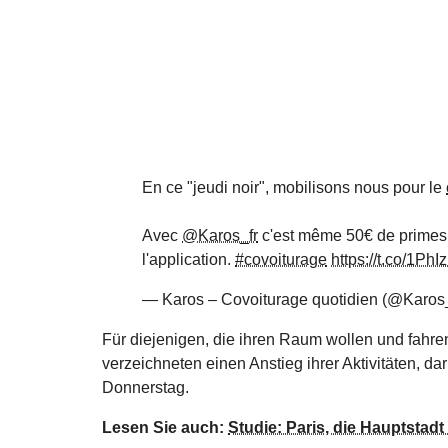
En ce "jeudi noir", mobilisons nous pour le
Avec
@Karos_fr
c'est même 50€ de primes 
l'application.
#covoiturage
https://t.co/1Ph
— Karos – Covoiturage quotidien (@Karos
Für diejenigen, die ihren Raum wollen und fahr
verzeichneten einen Anstieg ihrer Aktivitäten, 
Donnerstag.
Lesen Sie auch:
Studie: Paris, die Hauptstad