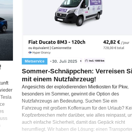
30. Juli 2025
Mietservice
f
Sommer-Schnäppchen: Verreisen S
mit einem Nutzfahrzeug!
unft
Angesichts der explodierenden Mietkosten für Pkw,
wieder
besonders im Sommer, gewinnt die Option des
 Tesla
Nutzfahrzeugs an Bedeutung. Suchen Sie ein
ice
Fahrzeug mit großem Kofferraum für den Urlaub? Ke
es
Kopfzerbrechen mehr darüber, wie alles reinpasst, u
muss
auch einfache Sicherheit, damit das Gepäck nicht
n
herumfliegt. Wir haben die Lösung: einen Transporte