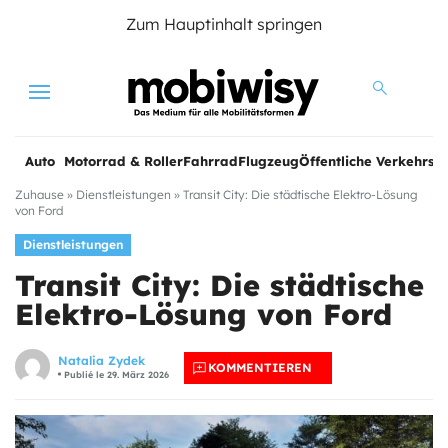
Zum Hauptinhalt springen
Menu
Auto
Motorrad & Roller
Fahrrad
Flugzeug
Öffentliche Verkehrsmi
Zuhause
»
Dienstleistungen
»
Transit City: Die städtische Elektro-Lösung
von Ford
Dienstleistungen
Transit City: Die städtische
Elektro-Lösung von Ford
Natalia Zydek
KOMMENTIEREN
Publié le 29. März 2026
e