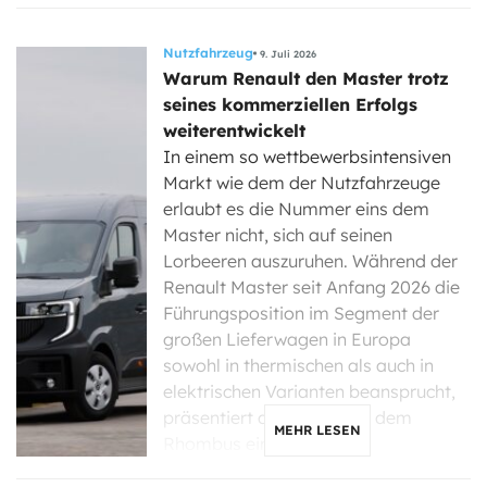
Nutzfahrzeug
9. Juli 2026
Warum Renault den Master trotz
seines kommerziellen Erfolgs
weiterentwickelt
In einem so wettbewerbsintensiven
Markt wie dem der Nutzfahrzeuge
erlaubt es die Nummer eins dem
Master nicht, sich auf seinen
Lorbeeren auszuruhen. Während der
Renault Master seit Anfang 2026 die
Führungsposition im Segment der
großen Lieferwagen in Europa
sowohl in thermischen als auch in
elektrischen Varianten beansprucht,
präsentiert die Marke mit dem
MEHR LESEN
Rhombus eine Reihe […]