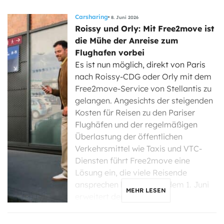
Carsharing
8. Juni 2026
Roissy und Orly: Mit Free2move ist
die Mühe der Anreise zum
Flughafen vorbei
Es ist nun möglich, direkt von Paris
nach Roissy-CDG oder Orly mit dem
Free2move-Service von Stellantis zu
gelangen. Angesichts der steigenden
Kosten für Reisen zu den Pariser
Flughäfen und der regelmäßigen
Überlastung der öffentlichen
Verkehrsmittel wie Taxis und VTC-
Diensten führt Free2move eine
Lösung ein, die viele Reisende
ansprechen könnte. Seit dem 1. Juni
MEHR LESEN
erweitert der […]