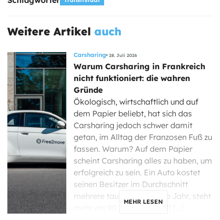
Schlagwörter
Weitere Artikel
auch
Carsharing
28. Juli 2026
Warum Carsharing in Frankreich
nicht funktioniert: die wahren
Gründe
Ökologisch, wirtschaftlich und auf
dem Papier beliebt, hat sich das
Carsharing jedoch schwer damit
getan, im Alltag der Franzosen Fuß zu
fassen. Warum? Auf dem Papier
scheint Carsharing alles zu haben, um
erfolgreich zu sein. Ein Auto kostet
seinen Besitzer im Durchschnitt
mehrere tausend Euro pro Jahr, steht
MEHR LESEN
mehr als 90 % der Zeit still […]