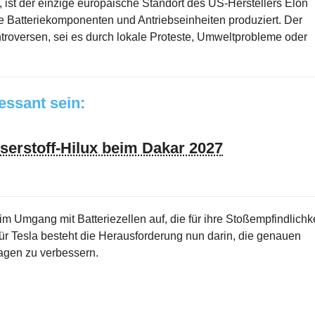
 ist der einzige europäische Standort des US-Herstellers Elon
e Batteriekomponenten und Antriebseinheiten produziert. Der
ntroversen, sei es durch lokale Proteste, Umweltprobleme oder
ressant sein:
sserstoff-Hilux beim Dakar 2027
im Umgang mit Batteriezellen auf, die für ihre Stoßempfindlichke
Für Tesla besteht die Herausforderung nun darin, die genauen
lagen zu verbessern.