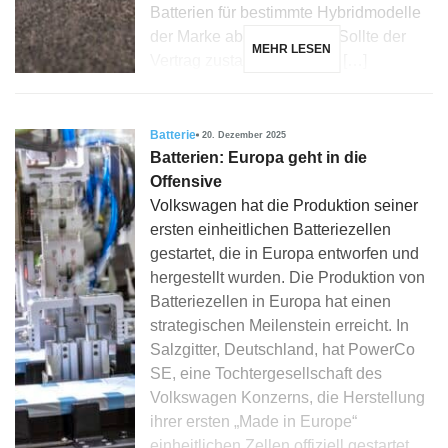
Batterien für bestimmte Hybridmodelle
der Marke abzuschließen. Sollte der
MEHR LESEN
Vertrag zustande kommen, […]
Batterie
20. Dezember 2025
Batterien: Europa geht in die
Offensive
Volkswagen hat die Produktion seiner
ersten einheitlichen Batteriezellen
gestartet, die in Europa entworfen und
hergestellt wurden. Die Produktion von
Batteriezellen in Europa hat einen
strategischen Meilenstein erreicht. In
Salzgitter, Deutschland, hat PowerCo
SE, eine Tochtergesellschaft des
Volkswagen Konzerns, die Herstellung
ihrer ersten „Made in Europe“
einheitlichen Zellen offiziell gestartet.