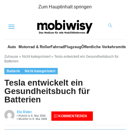
Zum Hauptinhalt springen
Menu
Auto
Motorrad & Roller
Fahrrad
Flugzeug
Öffentliche Verkehrsmittel
Zuhause
»
Nicht kategorisiert
»
Tesla entwickelt ein Gesundheitsbuch für
Batterien
Batterie
Nicht kategorisiert
Tesla entwickelt ein
Gesundheitsbuch für
Batterien
Elo Ridet
KOMMENTIEREN
Publié le 8. Mai 2026
Modifié le 8. Mai 2026