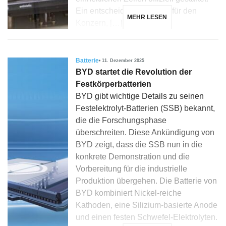
Ein entscheidender Schritt für den
MEHR LESEN
Konzern, […]
Batterie
11. Dezember 2025
BYD startet die Revolution der
Festkörperbatterien
BYD gibt wichtige Details zu seinen
Festelektrolyt-Batterien (SSB) bekannt,
die die Forschungsphase
überschreiten. Diese Ankündigung von
BYD zeigt, dass die SSB nun in die
konkrete Demonstration und die
Vorbereitung für die industrielle
Produktion übergehen. Die Batterie von
BYD kombiniert Nickel-reiche
Kathoden, eine Silizium-basierte Anode
und einen festen Schwefel-Elektrolyten.