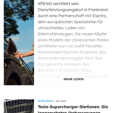
XPENG verstärkt sein
Dienstleistungsangebot in Frankreich
durch eine Partnerschaft mit Electra,
dem europäischen Spezialisten für
ultraschnelles Laden von
Elektrofahrzeugen. Die neuen Käufer
eines Modells der chinesischen Marke
profitieren nun von zwölf Monaten
Abonnement Electra+ Essential, das
ihnen einen bevorzugten Tarif über
das gesamte Netzwerk des
Betreibers ermöglicht. Diese
Initiative ist Teil eines grundlegenden
MEHR LESEN
Trends auf […]
Aufladen
1. Juli 2026
Tesla-Supercharger-Stationen: Die
langersehnten Verbesserungen