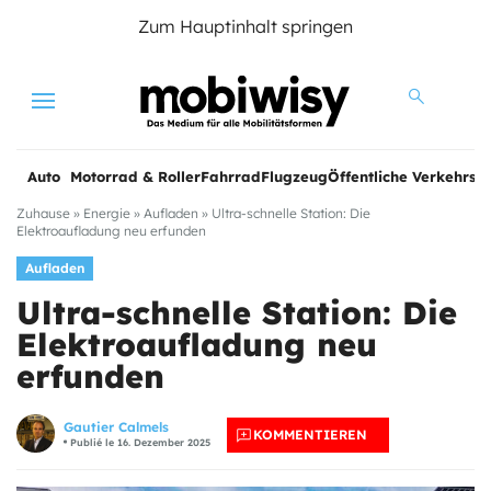
Zum Hauptinhalt springen
Menu
Auto
Motorrad & Roller
Fahrrad
Flugzeug
Öffentliche Verkehrsmi
Zuhause
»
Energie
»
Aufladen
»
Ultra-schnelle Station: Die
Elektroaufladung neu erfunden
Aufladen
Ultra-schnelle Station: Die
Elektroaufladung neu
erfunden
Gautier Calmels
KOMMENTIEREN
Publié le 16. Dezember 2025
e