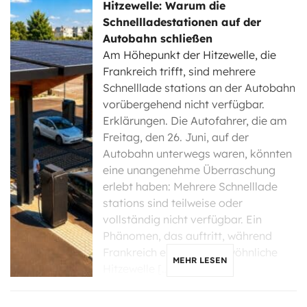
Hitzewelle: Warum die
Schnellladestationen auf der
Autobahn schließen
Am Höhepunkt der Hitzewelle, die
Frankreich trifft, sind mehrere
Schnelllade stations an der Autobahn
vorübergehend nicht verfügbar.
Erklärungen. Die Autofahrer, die am
Freitag, den 26. Juni, auf der
Autobahn unterwegs waren, könnten
eine unangenehme Überraschung
erlebt haben: Mehrere Schnelllade
stations sind teilweise oder
vollständig nicht verfügbar. Ein
Phänomen, das auftritt, während
Frankreich eine außergewöhnliche
MEHR LESEN
Hitzewelle […]