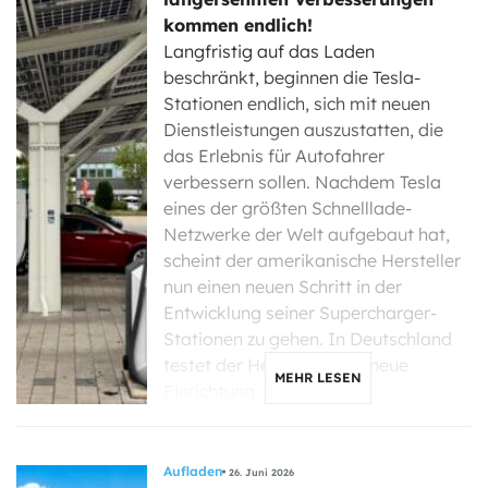
kommen endlich!
Langfristig auf das Laden
beschränkt, beginnen die Tesla-
Stationen endlich, sich mit neuen
Dienstleistungen auszustatten, die
das Erlebnis für Autofahrer
verbessern sollen. Nachdem Tesla
eines der größten Schnelllade-
Netzwerke der Welt aufgebaut hat,
scheint der amerikanische Hersteller
nun einen neuen Schritt in der
Entwicklung seiner Supercharger-
Stationen zu gehen. In Deutschland
testet der Hersteller eine neue
MEHR LESEN
Einrichtung, die […]
Aufladen
26. Juni 2026