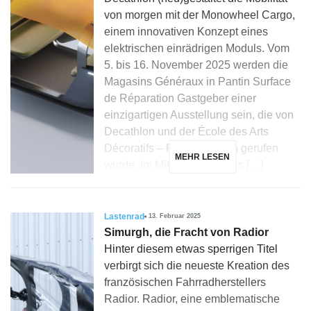
von morgen mit der Monowheel Cargo,
einem innovativen Konzept eines
elektrischen einrädrigen Moduls. Vom
5. bis 16. November 2025 werden die
Magasins Généraux in Pantin Surface
de Réparation Gastgeber einer
einzigartigen Ausstellung sein, die von
Decathlon und der École des Arts
Décoratifs – PSL ins Leben gerufen
MEHR LESEN
wurde. Im Mittelpunkt dieses […]
Lastenrad
13. Februar 2025
Simurgh, die Fracht von Radior
Hinter diesem etwas sperrigen Titel
verbirgt sich die neueste Kreation des
französischen Fahrradherstellers
Radior. Radior, eine emblematische