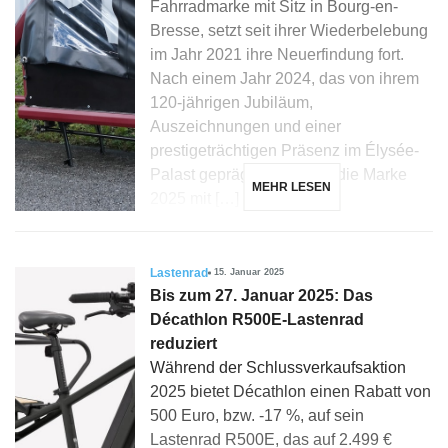
Fahrradmarke mit Sitz in Bourg-en-
Bresse, setzt seit ihrer Wiederbelebung
im Jahr 2021 ihre Neuerfindung fort.
Nach einem Jahr 2024, das von ihrem
120-jährigen Jubiläum,
Auszeichnungen und einer
prestigeträchtigen Präsenz im Élysée-
Palast geprägt war, startet die Marke
MEHR LESEN
2025 mit […]
Lastenrad
15. Januar 2025
Bis zum 27. Januar 2025: Das
Décathlon R500E-Lastenrad
reduziert
Während der Schlussverkaufsaktion
2025 bietet Décathlon einen Rabatt von
500 Euro, bzw. -17 %, auf sein
Lastenrad R500E, das auf 2.499 €