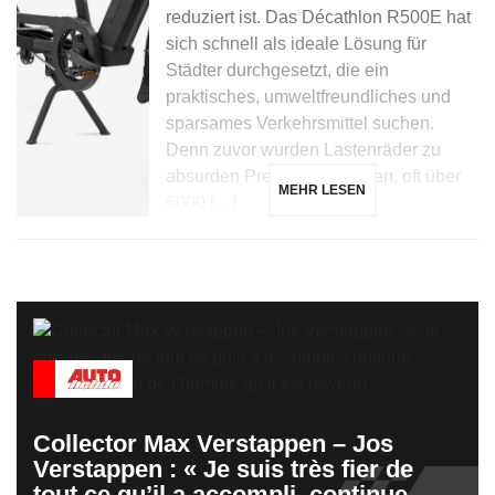
reduziert ist. Das Décathlon R500E hat
sich schnell als ideale Lösung für
Städter durchgesetzt, die ein
praktisches, umweltfreundliches und
sparsames Verkehrsmittel suchen.
Denn zuvor wurden Lastenräder zu
absurden Preisen angeboten, oft über
MEHR LESEN
6000 […]
Collector Max Verstappen – Jos
Verstappen : « Je suis très fier de
tout ce qu’il a accompli, continue