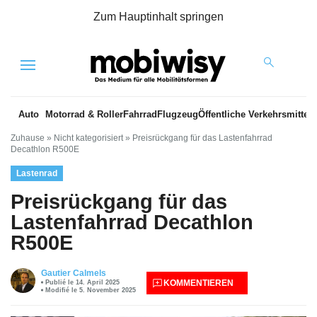
Zum Hauptinhalt springen
Menu
Auto
Motorrad & Roller
Fahrrad
Flugzeug
Öffentliche Verkehrsmittel
Zuhause
»
Nicht kategorisiert
»
Preisrückgang für das Lastenfahrrad
Decathlon R500E
Lastenrad
Preisrückgang für das
Lastenfahrrad Decathlon
R500E
Gautier Calmels
KOMMENTIEREN
Publié le 14. April 2025
Modifié le 5. November 2025