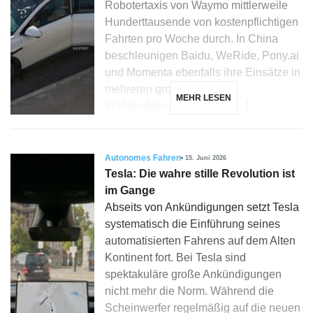
Robotertaxis von Waymo mittlerweile
Hunderttausende von kostenpflichtigen
Fahrten pro Woche durch. In China
beschleunigen Baidu, WeRide, Pony.ai
und Momenta ebenfalls ihre Einsätze in
mehreren großen Städten.
MEHR LESEN
Währenddessen hat man […]
Autonomes Fahren
15. Juni 2026
Tesla: Die wahre stille Revolution ist
im Gange
Abseits von Ankündigungen setzt Tesla
systematisch die Einführung seines
automatisierten Fahrens auf dem Alten
Kontinent fort. Bei Tesla sind
spektakuläre große Ankündigungen
nicht mehr die Norm. Während die
Scheinwerfer regelmäßig auf die neuen