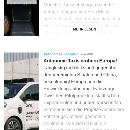
Modelle, Preissenkungen oder die
Versprechungen von Elon Musk
gerichtet sind, führt der amerikanische
Hersteller parallel eine viel diskretere
MEHR LESEN
Offensive durch: die schrittweise […]
Autonomes Fahren
9. Juni 2026
Autonome Taxis erobern Europa!
Langfristig im Rückstand gegenüber
den Vereinigten Staaten und China,
beschleunigt Europa nun die
Entwicklung autonomer Fahrzeuge.
Zwischen Pilotprojekten, städtischen
Experimenten und neuen Vorschriften
vermehren sich die Projekte autonomer
Fahrzeuge auf dem gesamten
Kontinent. Das Ziel ist klar: die