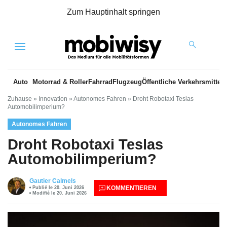
Zum Hauptinhalt springen
Menu
Auto
Motorrad & Roller
Fahrrad
Flugzeug
Öffentliche Verkehrsmittel
Zuhause
»
Innovation
»
Autonomes Fahren
»
Droht Robotaxi Teslas
Automobilimperium?
Autonomes Fahren
Droht Robotaxi Teslas
Automobilimperium?
Gautier Calmels
KOMMENTIEREN
Publié le 20. Juni 2026
Modifié le 20. Juni 2026