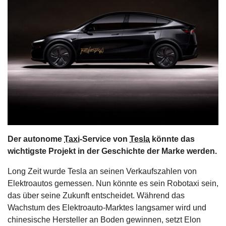
s
stungen
Der autonome
Taxi
-Service von
Tesla
könnte das
wichtigste Projekt in der Geschichte der Marke werden.
Long Zeit wurde Tesla an seinen Verkaufszahlen von
Elektroautos gemessen. Nun könnte es sein Robotaxi sein,
das über seine Zukunft entscheidet. Während das
Wachstum des Elektroauto-Marktes langsamer wird und
chinesische Hersteller an Boden gewinnen, setzt Elon