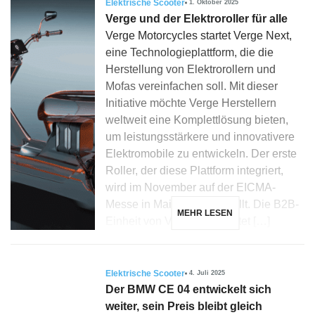
Elektrische Scooter
1. Oktober 2025
Verge und der Elektroroller für alle
Verge Motorcycles startet Verge Next,
eine Technologieplattform, die die
Herstellung von Elektrorollern und
Mofas vereinfachen soll. Mit dieser
Initiative möchte Verge Herstellern
weltweit eine Komplettlösung bieten,
um leistungsstärkere und innovativere
Elektromobile zu entwickeln. Der erste
Roller, der diese Plattform integriert,
wird im November auf der EICMA-
Messe in Mailand vorgestellt. Die B2B-
MEHR LESEN
Einheit von Verge Next bietet […]
Elektrische Scooter
4. Juli 2025
Der BMW CE 04 entwickelt sich
weiter, sein Preis bleibt gleich