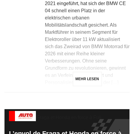
2021 eingeführt, hat sich der BMW CE
04 schnell einen Platz in der
elektrischen urbanen
Mobilitätslandschaft gesichert. Als
Marktführer in seinem Segment für
Elektroroller über 11 kW aktualisiert
sich das Zweirad von BMW Motorrad für
2026 mit einer Reihe kleiner
Verbesserungen. Ohne seine
Grundform zu revolutionieren, gewinnt
es an Verfeinerung, Komfort und
MEHR LESEN
Personalisierung, während der […]
L’envol de Fraga et Honda en force à