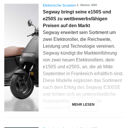
Elektrische Scooter
2. Oktober 2025
Segway bringt seine e150S und
e250S zu wettbewerbsfähigen
Preisen auf den Markt
Segway erweitert sein Sortiment um
zwei Elektroroller, die Reichweite,
Leistung und Technologie vereinen.
Segway kündigt die Markteinführung
von zwei neuen Elektrorollern, dem
e150S und e250S, an, die ab Mitte
September in Frankreich erhältlich sind.
Diese Modelle ergänzen das Sortiment
nach dem Erfolg des Segway E300SE
und richten sich an unterschiedliche
Nutzerprofile, städtische oder
MEHR LESEN
vorstädtische. Der […]