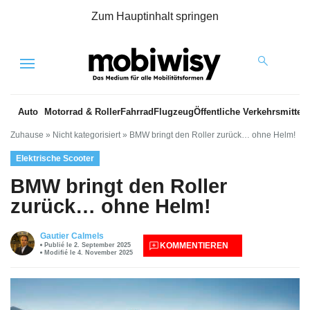
Zum Hauptinhalt springen
Menu
Auto
Motorrad & Roller
Fahrrad
Flugzeug
Öffentliche Verkehrsmittel
Zuhause
»
Nicht kategorisiert
»
BMW bringt den Roller zurück… ohne Helm!
Elektrische Scooter
BMW bringt den Roller
zurück… ohne Helm!
Gautier Calmels
KOMMENTIEREN
Publié le 2. September 2025
Modifié le 4. November 2025