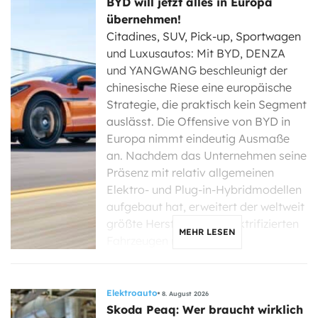
BYD will jetzt alles in Europa
übernehmen!
Citadines, SUV, Pick-up, Sportwagen
und Luxusautos: Mit BYD, DENZA
und YANGWANG beschleunigt der
chinesische Riese eine europäische
Strategie, die praktisch kein Segment
auslässt. Die Offensive von BYD in
Europa nimmt eindeutig Ausmaße
an. Nachdem das Unternehmen seine
Präsenz mit relativ allgemeinen
Elektro- und Plug-in-Hybridmodellen
aufgebaut hat, erweitert der weltweit
größte Hersteller von elektrifizierten
MEHR LESEN
Fahrzeugen nun […]
Elektroauto
8. August 2026
Skoda Peaq: Wer braucht wirklich