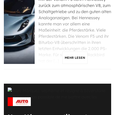
zurück zum atmosphärischen V8, zum
Schaltgetriebe und zu den guten alten
Analoganzeigen. Bei Hennessey
kannte man vor allem eine
Maßeinheit: die Pferdestärke. Viele
Pferdestärken. Die Venom F5 und ihr
Biturbo-V8 überschritten in ihren
letzten Entwicklungen die 2.000 PS-
Marke. Für seinen neuen Blackbird
MEHR LESEN
hat der […]