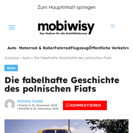
Zum Hauptinhalt springen
Menu
Auto
Motorrad & Roller
Fahrrad
Flugzeug
Öffentliche Verkehrsmi
Zuhause
»
Auto
»
Die fabelhafte Geschichte des polnischen Fiats
Auto
Die fabelhafte Geschichte
des polnischen Fiats
Natalia Zydek
KOMMENTIEREN
Publié le 22. Dezember 2025
Modifié le 22. Dezember 2025
e