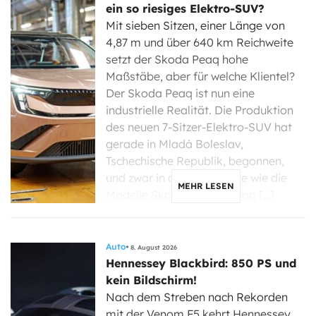
ein so riesiges Elektro-SUV?
Mit sieben Sitzen, einer Länge von
4,87 m und über 640 km Reichweite
setzt der Skoda Peaq hohe
Maßstäbe, aber für welche Klientel?
Der Skoda Peaq ist nun eine
industrielle Realität. Die Produktion
des neuen 7-Sitzer-Elektro-SUV hat
gerade in Mladá Boleslav,
Tschechische Republik, begonnen,
und zwar in derselben Linie wie die
MEHR LESEN
Modelle Skoda Enyaq, Elroq […]
Auto
8. August 2026
Hennessey Blackbird: 850 PS und
kein Bildschirm!
Nach dem Streben nach Rekorden
mit der Venom F5 kehrt Hennessey