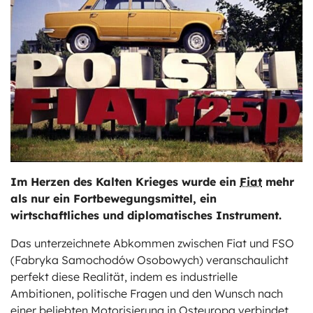
ts
stungen
Im Herzen des Kalten Krieges wurde ein
Fiat
mehr
als nur ein Fortbewegungsmittel, ein
wirtschaftliches und diplomatisches Instrument.
Das unterzeichnete Abkommen zwischen Fiat und FSO
(Fabryka Samochodów Osobowych) veranschaulicht
perfekt diese Realität, indem es industrielle
Ambitionen, politische Fragen und den Wunsch nach
einer beliebten Motorisierung in Osteuropa verbindet.